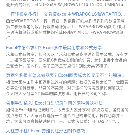
最开始的公式：=INDEX($A:$A,ROW(A1)*10-10+COLUMN(A1))...
一行轻松变多行! 一文看懂excel中WRAPCOLS和WRAPROWS函数
函数WRAPROWS：将一行或一列数据打包为多行多列的数据区域，
第二参数指定列数，行数自动计算。1.、WRAPROWS函数1) 作用
与语法将单行或单列数据均分成N列逐行排列。=WRAPROWS(单
行...
Excel中怎么求和? Excel多中最实用求和公式分享
求和公式有很多，但今天这个求和公式是我见过的最牛公式，没有之
一。如下图所示，要求把C列做成右侧的统计表，统计出每个食品的
金额合计。怎么样，看了是不是有点懵? 别说分类求和了，...
数据名称很长怎么做图表? Excel图表标太长显示不全的解决办法
相信大家在工作中都遇到过这样的问题：数据的名称太长了，做图表
名字会倾斜显示，非常的不美观，对于这样的情况应该如何解决了，
今天跟大家分享2个简单的解决方法。用长长的公司名称...
告别手动输入! Excel自动记录时间的两种解决办法
如何让Excel自动记录时间，今天跟大家分享2种解决方法，各有各的
优点与缺点，大家可以选择一个适合自己的来使用，操作也都并不
难，大家可以直接粘贴使用。一、公式法公式：=IF(A2="",""...
大柱套小柱! Excel套娃式柱形图制作技巧