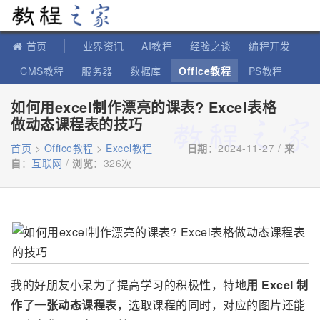
教程之家
首页
业界资讯
AI教程
经验之谈
编程开发
CMS教程
服务器
数据库
Office教程
PS教程
软件教程
IT知识
苹果教程
如何用excel制作漂亮的课表? Excel表格
做动态课程表的技巧
首页
>
Office教程
>
Excel教程
日期
：2024-11-27 /
来
自
：
互联网
/
浏览
：
326次
我的好朋友小呆为了提高学习的积极性，特地
用 Excel 制
作了一张动态课程表
，选取课程的同时，对应的图片还能