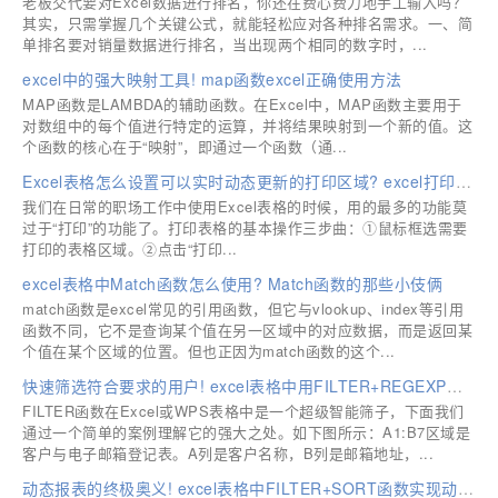
老板交代要对Excel数据进行排名，你还在费心费力地手工输入吗？
其实，只需掌握几个关键公式，就能轻松应对各种排名需求。一、简
单排名要对销量数据进行排名，当出现两个相同的数字时，...
excel中的强大映射工具! map函数excel正确使用方法
MAP函数是LAMBDA的辅助函数。在Excel中，MAP函数主要用于
对数组中的每个值进行特定的运算，并将结果映射到一个新的值。这
个函数的核心在于“映射”，即通过一个函数（通...
Excel表格怎么设置可以实时动态更新的打印区域? excel打印技巧
我们在日常的职场工作中使用Excel表格的时候，用的最多的功能莫
过于“打印”的功能了。打印表格的基本操作三步曲：①鼠标框选需要
打印的表格区域。②点击“打印...
excel表格中Match函数怎么使用? Match函数的那些小伎俩
match函数是excel常见的引用函数，但它与vlookup、index等引用
函数不同，它不是查询某个值在另一区域中的对应数据，而是返回某
个值在某个区域的位置。但也正因为match函数的这个...
快速筛选符合要求的用户! excel表格中用FILTER+REGEXP正则表达式进行高级筛选
FILTER函数在Excel或WPS表格中是一个超级智能筛子，下面我们
通过一个简单的案例理解它的强大之处。如下图所示：A1:B7区域是
客户与电子邮箱登记表。A列是客户名称，B列是邮箱地址，...
动态报表的终极奥义! excel表格中FILTER+SORT函数实现动态排序筛选的技巧