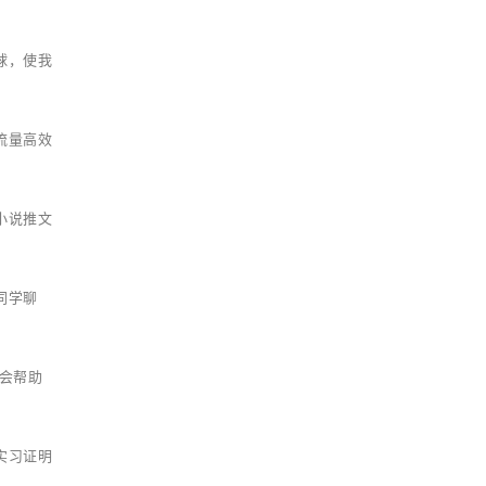
球，使我
流量高效
小说推文
同学聊
会帮助
实习证明