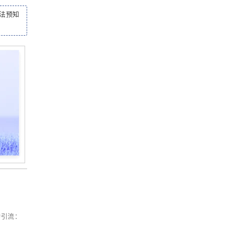
法预知
动引流：