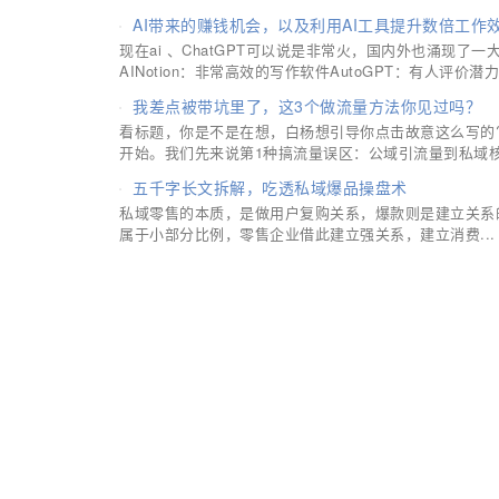
AI带来的赚钱机会，以及利用AI工具提升数倍工作
现在ai 、ChatGPT可以说是非常火，国内外也涌现了一大批
AINotion：非常高效的写作软件AutoGPT：有人评价潜力.
我差点被带坑里了，这3个做流量方法你见过吗？
看标题，你是不是在想，白杨想引导你点击故意这么写的
开始。我们先来说第1种搞流量误区：公域引流量到私域核.
五千字长文拆解，吃透私域爆品操盘术
私域零售的本质，是做用户复购关系，爆款则是建立关系
属于小部分比例，零售企业借此建立强关系，建立消费...