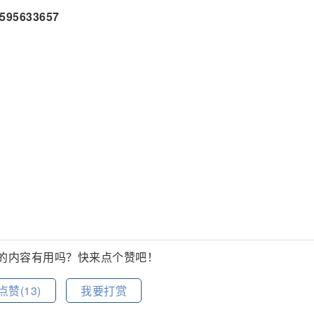
595633657
的内容有用吗？快来点个赞吧！
点赞(
13
)
我要打赏