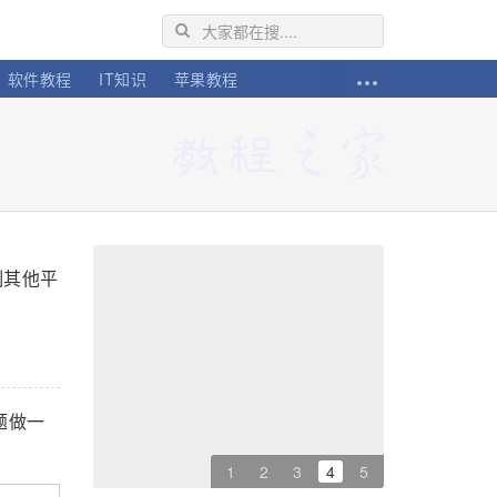
软件教程
IT知识
苹果教程
制其他平
题做一
1
2
3
4
5