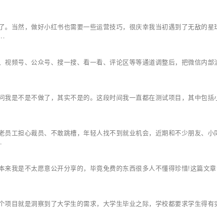
了。当然，做好小红书也需要一些运营技巧，很庆幸我当初遇到了无敌的星
.
、视频号、公众号、搜一搜、看一看、评论区等等通道调整后，把微信内部
问我是不是不做了，其实不是的。这段时间我一直都在测试项目，其中包括
老员工担心裁员、不敢跳槽，年轻人找不到就业机会，近期和不少朋友、小
.
本来我是不太愿意公开分享的，毕竟免费的东西很多人不懂得珍惜!这篇文章
个项目就是洞察到了大学生的需求，大学生毕业之际，学校都要求学生得有