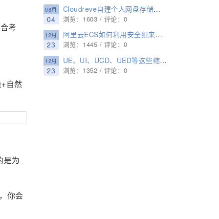
Cloudreve自建个人网盘存储且可对接七牛/又拍云/阿里云OSS
08月
04
浏览：1603 / 评论：0
综合考
阿里云ECS如何利用安全组来屏蔽指定IP的访问？
12月
23
浏览：1445 / 评论：0
UE、UI、UCD、UED等这些缩写你知道是干啥的吗？
12月
23
浏览：1352 / 评论：0
+自然
的是为
，你会