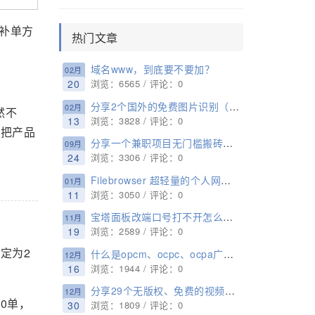
补单方
热门文章
域名www，到底要不要加？
02月
20
浏览：6565 / 评论：0
分享2个国外的免费图片识别（鉴黄）接口
02月
然不
13
浏览：3828 / 评论：0
你把产品
分享一个兼职项目无门槛搬砖日入100+
09月
24
浏览：3306 / 评论：0
Filebrowser 超轻量的个人网盘、私有云盘搭建
01月
11
浏览：3050 / 评论：0
宝塔面板改端口号打不开怎么办？原来这么简单
11月
19
浏览：2589 / 评论：0
定为2
什么是opcm、ocpc、ocpa广告？
12月
16
浏览：1944 / 评论：0
分享29个无版权、免费的视频网站
12月
0单，
30
浏览：1809 / 评论：0