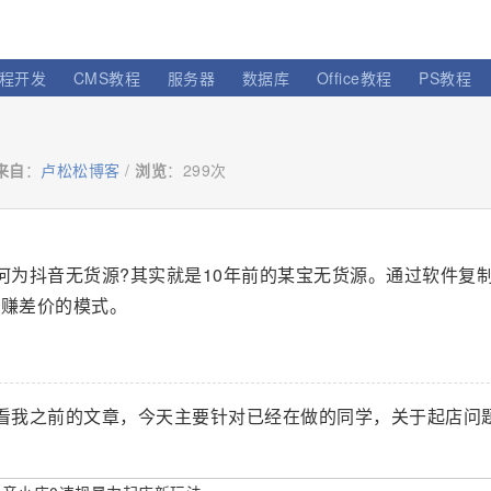
程开发
CMS教程
服务器
数据库
Office教程
PS教程
来自
：
卢松松博客
/
浏览
：
299次
何为抖音无货源?其实就是10年前的某宝无货源。通过软件复
个赚差价的模式。
看我之前的文章，今天主要针对已经在做的同学，关于起店问