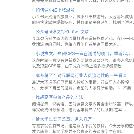
就是先找到有需求的用户是哪类人群，以及这类用户在...
如何做小红书旅游号
小红书天然适合旅游业，做小红书旅游号，太容易出成绩
能够快速掌握爆款技巧，并且跟紧平台趋势，找到了适合..
公众号ai爆文写作10w+文章
今年微信对生态内的流量打通可谓是煞费苦心，在问一问
盘活流转的同时，也给内容创作者制造了巨大的...
小说推文、短剧CPS一直在测试的项目，重新起步
这段时间一直没有更新我的网站以及公众号，很多人私信
以及短剧CPS等，由于先在市场上很多授课都是教...
凛冬将至？对互联网行业人员流动性的一些看法
最近大环境不好已是路人皆知的事情，行业里人心惶惶，
过，分享下自己的见解，希望对大家有所帮助。1、不要..
找超高客单价产品的方法
阅读提示：说实话，因为这篇文章内容含金量较高，所以
你突破找细分领域、选高客单价产品的瓶颈期;在本...
给大学生实习盖章，月入几万
有需求就会有市场，这是亘古不变的铁律。今天分享的这
才给毕业，其实学校并不会真正的去调查学生在哪...