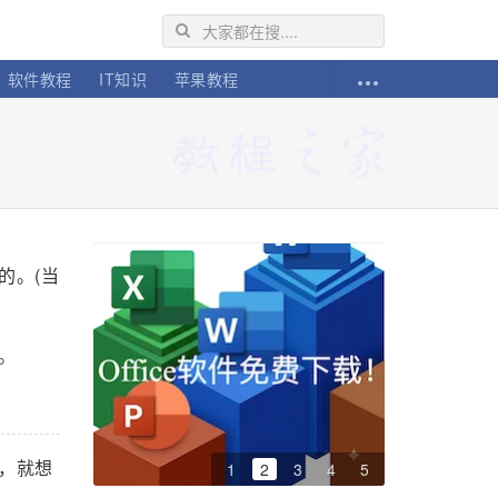
软件教程
IT知识
苹果教程
的。(当
。
，就想
1
2
3
4
5