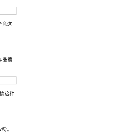
毕竟这
作品播
搞这种
w粉。