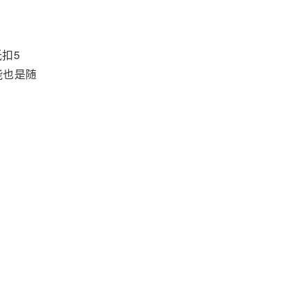
扣5
能也是随