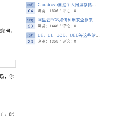
Cloudreve自建个人网盘存储且可对接七牛/又拍云/阿里云OSS
08月
04
浏览：1606 / 评论：0
阿里云ECS如何利用安全组来屏蔽指定IP的访问？
12月
23
浏览：1448 / 评论：0
视频号，
UE、UI、UCD、UED等这些缩写你知道是干啥的吗？
12月
23
浏览：1355 / 评论：0
场，你
了，配