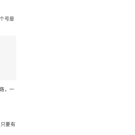
个号是
路，一
，只要有