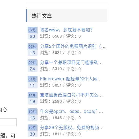
热门文章
域名www，到底要不要加？
02月
20
浏览：6568 / 评论：0
分享2个国外的免费图片识别（鉴黄）接口
02月
13
浏览：3831 / 评论：0
分享一个兼职项目无门槛搬砖日入100+
09月
24
浏览：3310 / 评论：0
Filebrowser 超轻量的个人网盘、私有云盘搭建
01月
11
浏览：3051 / 评论：0
宝塔面板改端口号打不开怎么办？原来这么简单
11月
19
浏览：2590 / 评论：0
内心
什么是opcm、ocpc、ocpa广告？
12月
16
浏览：1946 / 评论：0
分享29个无版权、免费的视频网站
12月
30
浏览：1811 / 评论：0
道题，可