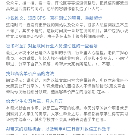
公众号、搜一搜、看一看、评论区等等通道调整后，把微信内部流量
高效盘活流转的同时，也给内容创作者制造了巨大的...
小说推文、短剧CPS一直在测试的项目，重新起步
这段时间一直没有更新我的网站以及公众号，很多人私信问我是不是
不做了，其实不是的。这段时间我一直都在测试项目，其中包括小说
推文以及短剧CPS等，由于先在市场上很多授课都是教...
凛冬将至？对互联网行业人员流动性的一些看法
最近大环境不好已是路人皆知的事情，行业里人心惶惶，老员工担心
裁员、不敢跳槽，年轻人找不到就业机会，近期和不少朋友、小同学
聊过，分享下自己的见解，希望对大家有所帮助。1、不要...
找超高客单价产品的方法
阅读提示：说实话，因为这篇文章内容含金量较高，所以本来我是不
太愿意公开分享的，毕竟免费的东西很多人不懂得珍惜!这篇文章会
帮助你突破找细分领域、选高客单价产品的瓶颈期;在本...
给大学生实习盖章，月入几万
有需求就会有市场，这是亘古不变的铁律。今天分享的这个项目就是
洞察到了大学生的需求，大学生毕业之际，学校都要求学生得有实习
证明才给毕业，其实学校并不会真正的去调查学生在哪...
AI带来的赚钱机会，以及利用AI工具提升数倍工作效率