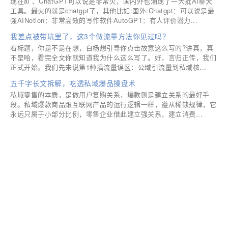
现在ai 、ChatGPT可以说是非常火，国内外也涌现了一大批AI聊天
工具。最火的就是chatgpt了，其他比如:国外:Chatgpt：可以说是最
强AINotion：非常高效的写作软件AutoGPT：有人评价潜力...
我差点被带坑里了，这3个做流量方法你见过吗？
看标题，你是不是在想，白杨想引导你点击故意这么写的?讲真，真
不是哈，看完全文你就知道我为什么这么写了。好，言归正传，我们
正式开始。我们先来说第1种搞流量误区：公域引流量到私域核...
五千字长文拆解，吃透私域爆品操盘术
私域零售的本质，是做用户复购关系，爆款则是建立关系的最好手
段。私域爆款商品跟互联网产品的运行逻辑一样，遵从稀缺规律，它
永远只属于小部分比例，零售企业借此建立强关系，建立消费...