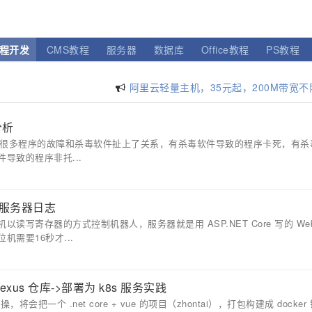
程开发
CMS教程
服务器
数据库
Office教程
PS教程
阿里云轻量主机，35元起，200M带宽
腾讯云主机，优惠购，手慢无！
分析
服务器用宝塔，傻瓜式管理，方便快捷！
到过很多程序的故障和杀毒软件扯上了关系，有杀毒软件导致的程序卡死，有杀
导致的程序非托...
推送服务器日志
写寄存器的方式控制机器人，服务器就是用 ASP.NET Core 写的 Web
需要16秒才...
Nexus 仓库->部署为 k8s 服务实践
把一个 .net core + vue 的项目（zhontai），打包构建成 docker