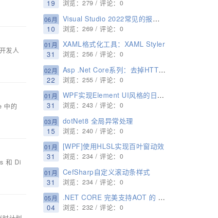
19
浏览：279 / 评论：0
Visual Studio 2022常见的报错以及处理方案图文详解
06月
10
浏览：269 / 评论：0
XAML格式化工具：XAML Styler
01月
助开发人
31
浏览：256 / 评论：0
Asp .Net Core系列：去掉HTTPS配置和SSL证书
02月
22
浏览：255 / 评论：0
WPF实现Element UI风格的日期时间选择器
01月
31
浏览：243 / 评论：0
e 中的
dotNet8 全局异常处理
03月
15
浏览：240 / 评论：0
[WPF]使用HLSL实现百叶窗动效
01月
31
浏览：234 / 评论：0
 和 Di
CefSharp自定义滚动条样式
01月
31
浏览：234 / 评论：0
.NET CORE 完美支持AOT 的 ORM SqlSugar 教程
05月
04
浏览：232 / 评论：0
，当时计划