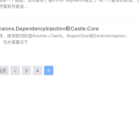
看到作者自...
ns.DependencyInjection和Castle.Core
Autofac+Castle、AspectCore和DoraInterception,
，为大家展示下
首页
«
3
4
5