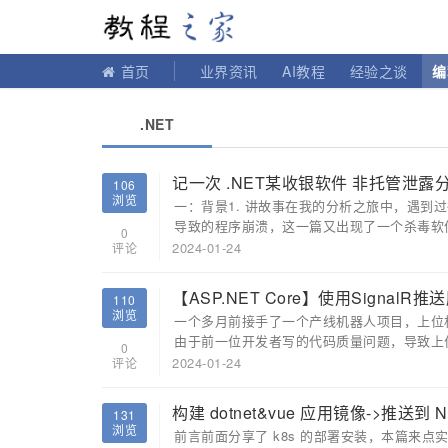
教程之家
首页
业界资讯
AI教程
经验之谈
编
.NET
记一次 .NET某收银软件 非托管泄露
106
浏览
一：背景1. 讲故事在我的分析之旅中，遇
导致的程序崩溃，这一篇又出现了一个杀毒软件
0
2024-01-24
评论
【ASP.NET Core】使用SignalR
110
浏览
一个多月前接手了一个产线机器人项目，上位机以读
由于前一位开发者写的代码质量问题，导致上位机
0
2024-01-24
评论
构建 dotnet&vue 应用镜像->推送到 
131
浏览
前言前面分享了 k8s 的部署安装，本篇来点实操，将会