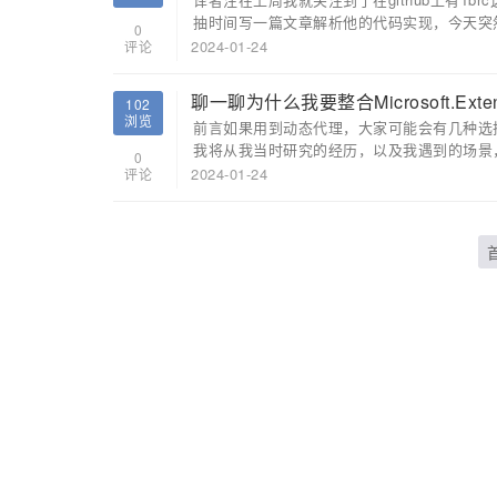
抽时间写一篇文章解析他的代码实现，今天突然
0
2024-01-24
评论
聊一聊为什么我要整合Microsoft.Extensio
102
浏览
前言如果用到动态代理，大家可能会有几种选择，排到前列的是
我将从我当时研究的经历，以及我遇到的场景
0
聊一聊我为...
2024-01-24
评论