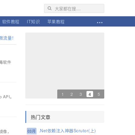
软件教程
IT知识
苹果教程
不限流量！
毒软件
1
2
3
4
5
 API。
热门文章
.Net依赖注入神器Scrutor(上)
 镜像，
03月