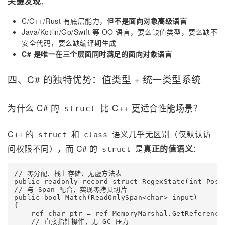
关键发现
：
C/C++/Rust 有底层能力，但
不是面向对象高级语言
Java/Kotlin/Go/Swift 等 OO 语言，要么缺值类型，要么缺不
安全代码，要么缺编译期生成
C# 是唯一在三个层面同时满足的面向对象语言
四、C# 的独特优势：值类型 + 统一类型系统
为什么 C# 的
比 C++ 更适合性能场景？
struct
C++ 的
和
语义几乎无区别（仅默认访
struct
class
问权限不同），而 C# 的
是
真正的值语义
：
struct
// 零分配、栈上存储、无虚方法表

public readonly record struct RegexState(int Posit
// 与 Span 配合，实现零拷贝切片

public bool Match(ReadOnlySpan<char> input)

{

    ref char ptr = ref MemoryMarshal.GetReference(
    // 直接指针操作，无 GC 压力
