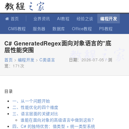
教程之家
首页
业界资讯
AI教程
经验之谈
编程开发
CMS教程
服务器
数据库
Office教程
PS教程
软件教程
IT知识
苹果教程
C# GeneratedRegex面向对象语言的"底
层性能突围
首页
>
编程开发
>
C类语言
日期
：2026-07-05 /
浏
览
：
171次
目录
一、从一个问题开始
二、性能优化的四个维度
三、语言层面的关键对比
谁能在面向对象的高级语言中做到这些？
四、C# 的独特优势：值类型 + 统一类型系统