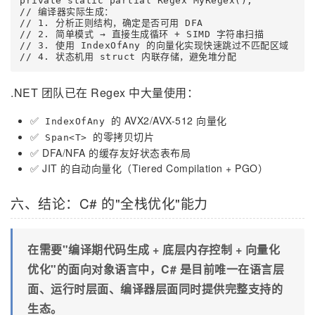
private static partial Regex MyRegex();

// 编译器实际生成：

// 1. 分析正则结构，确定是否可用 DFA

// 2. 简单模式 → 直接生成循环 + SIMD 字符串扫描

// 3. 使用 IndexOfAny 的向量化实现快速跳过不匹配区域

// 4. 状态机用 struct 内联存储，避免堆分配
.NET 团队已在 Regex 中大量使用：
✅
的 AVX2/AVX-512 向量化
IndexOfAny
✅
的零拷贝切片
Span<T>
✅ DFA/NFA 的缓存友好状态表布局
✅ JIT 的自动向量化（Tiered Compilation + PGO）
六、结论：C# 的"全栈优化"能力
在需要"编译期代码生成 + 底层内存控制 + 向量化
优化"的面向对象语言中，C# 是目前唯一在语言层
面、运行时层面、编译器层面同时提供完整支持的
生态。