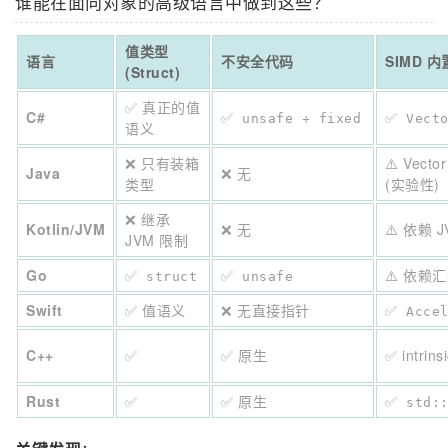
谁能在面向对象的高级语言中做到这些？
值类型
语言
不安全代码
SIMD 内
(Struct)
✅ 真正的值
C#
✅
+
✅
unsafe
fixed
Vect
语义
❌ 只有装箱
⚠️ Vector
Java
❌ 无
类型
(实验性)
❌ 继承
Kotlin/JVM
❌ 无
⚠️ 依赖 J
JVM 限制
Go
✅
✅
⚠️ 依赖
struct
unsafe
Swift
✅ 值语义
❌ 无直接指针
✅
Acce
C++
✅
✅ 原生
✅ intrins
Rust
✅
✅ 原生
✅
std: