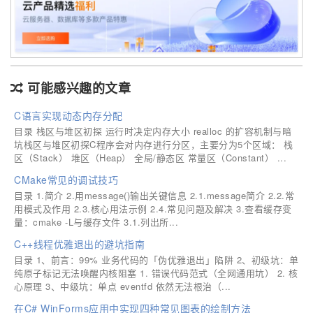
可能感兴趣的文章
C语言实现动态内存分配
目录 栈区与堆区初探 运行时决定内存大小 realloc 的扩容机制与暗
坑栈区与堆区初探C程序会对内存进行分区，主要分为5个区域： 栈
区（Stack） 堆区（Heap） 全局/静态区 常量区（Constant） ...
CMake常见的调试技巧
目录 1.简介 2.用message()输出关键信息 2.1.message简介 2.2.常
用模式及作用 2.3.核心用法示例 2.4.常见问题及解决 3.查看缓存变
量：cmake -L与缓存文件 3.1.列出所...
C++线程优雅退出的避坑指南
目录 1、前言：99% 业务代码的「伪优雅退出」陷阱 2、初级坑：单
纯原子标记无法唤醒内核阻塞 1. 错误代码范式（全网通用坑） 2. 核
心原理 3、中级坑：单点 eventfd 依然无法根治（...
在C# WinForms应用中实现四种常见图表的绘制方法