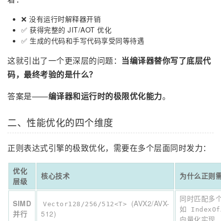
❌ 没有运行时解释器开销
✅ 获得完整的 JIT/AOT 优化
✅ 生成的代码和手写代码享受同等待遇
这就引出了一个更深层的问题：
当编译器替你写了底层代
码，最终考验的是什么？
答案是——
编译器和运行时的极限优化能力
。
二、性能优化的四个维度
正则表达式引擎的极致优化，需要在多个层面同时发力：
优化
核心技术
为什么正则
层级
同时匹配多
SIMD
(AVX2/AVX-
Vector128/256/512<T>
如
IndexOf
并行
512)
向量化实现