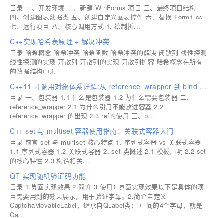
目录 一、开发环境 二、新建 WinForms 项目 三、最终项目结构
四、创建图表数据类 五、创建自定义图表控件 六、替换 Form1.cs
七、运行项目 八、核心调用方式 1. 绘制折...
C++实现哈希表原理 + 解决冲突
目录 哈希概念 哈希冲突 哈希函数 哈希冲突的解决 闭散列 线性探测
线性探测的实现 开散列 开散列的实现 开散列扩容 哈希概念在所有
的数据结构中无...
C++11 可调用对象体系详解:从 reference_wrapper 到 bind 与 function
目录 一、包装器 1.1 什么是包装器 1.2 为什么需要包装器 二、
reference_wrapper 2.1 为什么引用不能放进容器 2.2
reference_wrapper 的出现 2.3 ref的使用 三、b...
C++ set 与 multiset 容器使用指南：关联式容器入门
目录 前言 set 与 multiset 核心特点 1. 序列式容器 vs 关联式容器
1.1 序列式容器 1.2 关联式容器 2. set 类概述 2.1 模板声明 2.2 set
的核心特性 2.3 构造相关...
QT 实现随机验证码功能
目录 1.界面实现效果 2.简介 3.使用1.界面实现效果以下是具体的项
目需要用到的效果展示，用于验证字母。2.简介自定义
CaptchaMovableLabel，继承自QLabel类： 中间的4个字母，就是
Ca...