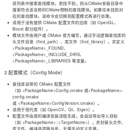
径列表中搜索查找模块，若找不到，则从CMake安装目录中
搜索符合该名称的CMake预制的查找模块。如果任未找到对
应的查找模块，该命令会切换到配置模式再进行处理。
适用于没有提供 CMake 配置文件的旧库（如 OpenGL、
Boost 部分组件）。
模块文件由用户或 CMake 官方编写，通过手动逻辑查找库的
头文件目录（find_path）、库文件（find_library），并定义
<PackageName>_FOUND、
<PackageName>_INCLUDE_DIRS、
<PackageName>_LIBRARIES 等变量。
2.配置模式（Config Mode）
查找库自带的 CMake 配置文件
（如 <PackageName>Config.cmake 或<PackageName>-
config.cmake
或 <PackageName>ConfigVersion.cmake）。
适用于现代库（如 OpenCV、Qt、Eigen）。
配置文件由库的编译安装流程生成，会自动导出导入目标
（如 <PackageName>::<TargetName>），并封装头文件、
库文件、编译选项等信息，无需手动定义变量。