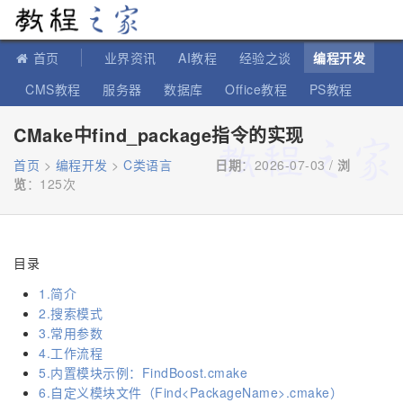
教程之家
首页
业界资讯
AI教程
经验之谈
编程开发
CMS教程
服务器
数据库
Office教程
PS教程
软件教程
IT知识
苹果教程
CMake中find_package指令的实现
首页
>
编程开发
>
C类语言
日期
：2026-07-03 /
浏
览
：
125次
目录
1.简介
2.搜索模式
3.常用参数
4.工作流程
5.内置模块示例：FindBoost.cmake
6.自定义模块文件（Find<PackageName>.cmake）