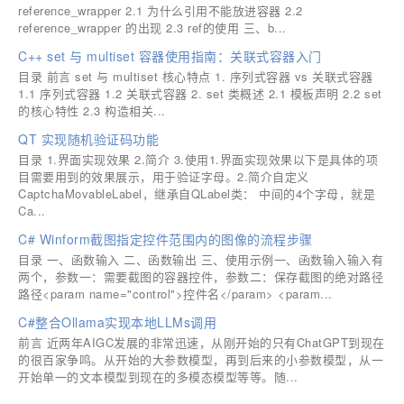
reference_wrapper 2.1 为什么引用不能放进容器 2.2
reference_wrapper 的出现 2.3 ref的使用 三、b...
C++ set 与 multiset 容器使用指南：关联式容器入门
目录 前言 set 与 multiset 核心特点 1. 序列式容器 vs 关联式容器
1.1 序列式容器 1.2 关联式容器 2. set 类概述 2.1 模板声明 2.2 set
的核心特性 2.3 构造相关...
QT 实现随机验证码功能
目录 1.界面实现效果 2.简介 3.使用1.界面实现效果以下是具体的项
目需要用到的效果展示，用于验证字母。2.简介自定义
CaptchaMovableLabel，继承自QLabel类： 中间的4个字母，就是
Ca...
C# Winform截图指定控件范围内的图像的流程步骤
目录 一、函数输入 二、函数输出 三、使用示例一、函数输入输入有
两个，参数一：需要截图的容器控件，参数二：保存截图的绝对路径
路径<param name="control">控件名</param> <param...
C#整合Ollama实现本地LLMs调用
前言 近两年AIGC发展的非常迅速，从刚开始的只有ChatGPT到现在
的很百家争鸣。从开始的大参数模型，再到后来的小参数模型，从一
开始单一的文本模型到现在的多模态模型等等。随...