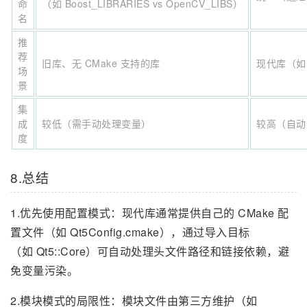
命
（如 Boost_LIBRARIES vs OpenCV_LIBS）
名
推
荐
旧库、无 CMake 支持的库
现代库（如 
场
景
集
成
较低（需手动处理变量）
较高（自动
度
8.总结
1.优先使用配置模式：现代库通常提供自己的 CMake 配
置文件（如 Qt5Config.cmake），通过导入目标
（如 Qt5::Core）可自动处理头文件路径和链接依赖，避
免变量污染。
2.模块模式的局限性：模块文件由第三方维护（如