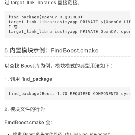
过 target_link_libraries 直接链接。
find_package(OpenCV REQUIRED)

target_link_libraries(myapp PRIVATE ${OpenCV_LIB
# 或

target_link_libraries(myapp PRIVATE OpenCV::ope
5.内置模块示例：FindBoost.cmake
以查找 Boost 库为例，模块模式的典型用法如下：
1. 调用 find_package
find_package(Boost 1.70 REQUIRED COMPONENTS syste
2. 模块文件的行为
FindBoost.cmake 会：
搜索 Boost 的头文件路径（如 /usr/include/boost）。