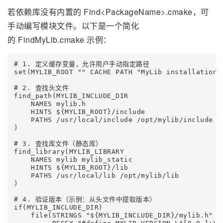
若依赖库没有内置的 Find<PackageName>.cmake，可
手动编写模块文件。以下是一个简化
的 FindMyLib.cmake 示例：
# 1. 定义缓存变量，允许用户手动指定路径

set(MYLIB_ROOT "" CACHE PATH "MyLib installation r
# 2. 查找头文件

find_path(MYLIB_INCLUDE_DIR

    NAMES mylib.h

    HINTS ${MYLIB_ROOT}/include

    PATHS /usr/local/include /opt/mylib/include

)

# 3. 查找库文件（静态库）

find_library(MYLIB_LIBRARY

    NAMES mylib mylib_static

    HINTS ${MYLIB_ROOT}/lib

    PATHS /usr/local/lib /opt/mylib/lib

)

# 4. 验证版本（示例：从头文件中提取版本）

if(MYLIB_INCLUDE_DIR)

    file(STRINGS "${MYLIB_INCLUDE_DIR}/mylib.h" MY