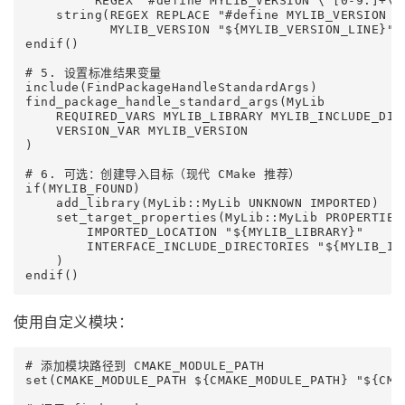
         REGEX "#define MYLIB_VERSION \"[0-9.]+\""
    string(REGEX REPLACE "#define MYLIB_VERSION \"
           MYLIB_VERSION "${MYLIB_VERSION_LINE}")

endif()

# 5. 设置标准结果变量

include(FindPackageHandleStandardArgs)

find_package_handle_standard_args(MyLib

    REQUIRED_VARS MYLIB_LIBRARY MYLIB_INCLUDE_DIR

    VERSION_VAR MYLIB_VERSION

)

# 6. 可选：创建导入目标（现代 CMake 推荐）

if(MYLIB_FOUND)

    add_library(MyLib::MyLib UNKNOWN IMPORTED)

    set_target_properties(MyLib::MyLib PROPERTIES

        IMPORTED_LOCATION "${MYLIB_LIBRARY}"

        INTERFACE_INCLUDE_DIRECTORIES "${MYLIB_INC
    )

endif()
使用自定义模块：
# 添加模块路径到 CMAKE_MODULE_PATH

set(CMAKE_MODULE_PATH ${CMAKE_MODULE_PATH} "${CMAK