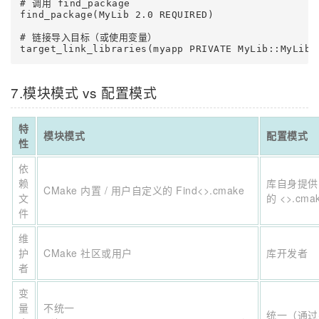
# 调用 find_package

find_package(MyLib 2.0 REQUIRED)

# 链接导入目标（或使用变量）

target_link_libraries(myapp PRIVATE MyLib::MyLib)
7.模块模式 vs 配置模式
特
模块模式
配置模式
性
依
赖
库自身提供
CMake 内置 / 用户自定义的 Find<>.cmake
文
的 <>.cmak
件
维
护
CMake 社区或用户
库开发者
者
变
量
不统一
统一（通过