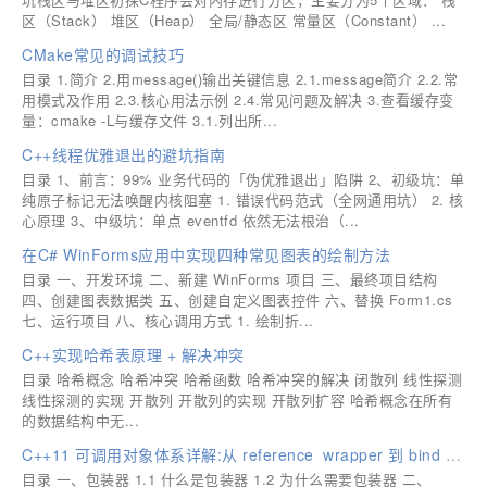
区（Stack） 堆区（Heap） 全局/静态区 常量区（Constant） ...
CMake常见的调试技巧
目录 1.简介 2.用message()输出关键信息 2.1.message简介 2.2.常
用模式及作用 2.3.核心用法示例 2.4.常见问题及解决 3.查看缓存变
量：cmake -L与缓存文件 3.1.列出所...
C++线程优雅退出的避坑指南
目录 1、前言：99% 业务代码的「伪优雅退出」陷阱 2、初级坑：单
纯原子标记无法唤醒内核阻塞 1. 错误代码范式（全网通用坑） 2. 核
心原理 3、中级坑：单点 eventfd 依然无法根治（...
在C# WinForms应用中实现四种常见图表的绘制方法
目录 一、开发环境 二、新建 WinForms 项目 三、最终项目结构
四、创建图表数据类 五、创建自定义图表控件 六、替换 Form1.cs
七、运行项目 八、核心调用方式 1. 绘制折...
C++实现哈希表原理 + 解决冲突
目录 哈希概念 哈希冲突 哈希函数 哈希冲突的解决 闭散列 线性探测
线性探测的实现 开散列 开散列的实现 开散列扩容 哈希概念在所有
的数据结构中无...
C++11 可调用对象体系详解:从 reference_wrapper 到 bind 与 function
目录 一、包装器 1.1 什么是包装器 1.2 为什么需要包装器 二、