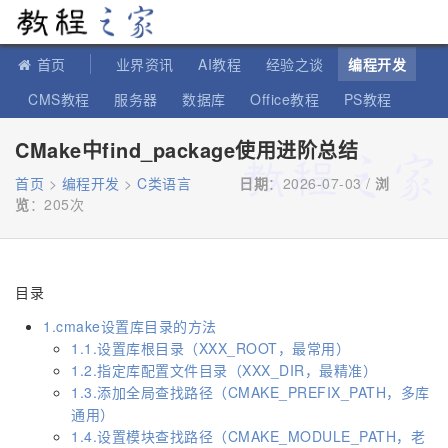
教程之家
首页
业界资讯
AI教程
经验之谈
编程开发
CMS教程
服务器
数据库
Office教程
PS教程
软件教程
IT知识
苹果教程
CMake中find_package使用进阶总结
首页
>
编程开发
>
C类语言
日期
：2026-07-03 /
浏
览
：
205次
目录
1.cmake设置库目录的方法
1.1.设置库根目录（XXX_ROOT，最常用）
1.2.指定库配置文件目录（XXX_DIR，最精准）
1.3.添加全局查找路径（CMAKE_PREFIX_PATH，多库
通用）
1.4.设置模块查找路径（CMAKE_MODULE_PATH，老