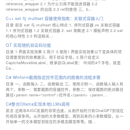
reference_wrapper 2.1 为什么引用不能放进容器 2.2
reference_wrapper 的出现 2.3 ref的使用 三、b...
C++ set 与 multiset 容器使用指南：关联式容器入门
目录 前言 set 与 multiset 核心特点 1. 序列式容器 vs 关联式容器
1.1 序列式容器 1.2 关联式容器 2. set 类概述 2.1 模板声明 2.2 set
的核心特性 2.3 构造相关...
QT 实现随机验证码功能
目录 1.界面实现效果 2.简介 3.使用1.界面实现效果以下是具体的项
目需要用到的效果展示，用于验证字母。2.简介自定义
CaptchaMovableLabel，继承自QLabel类： 中间的4个字母，就是
Ca...
C# Winform截图指定控件范围内的图像的流程步骤
目录 一、函数输入 二、函数输出 三、使用示例一、函数输入输入有
两个，参数一：需要截图的容器控件，参数二：保存截图的绝对路径
路径<param name="control">控件名</param> <param...
C#整合Ollama实现本地LLMs调用
前言 近两年AIGC发展的非常迅速，从刚开始的只有ChatGPT到现在
的很百家争鸣。从开始的大参数模型，再到后来的小参数模型，从一
开始单一的文本模型到现在的多模态模型等等。随...