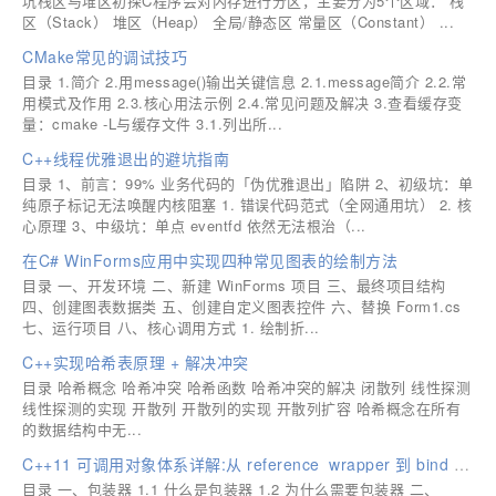
坑栈区与堆区初探C程序会对内存进行分区，主要分为5个区域： 栈
区（Stack） 堆区（Heap） 全局/静态区 常量区（Constant） ...
CMake常见的调试技巧
目录 1.简介 2.用message()输出关键信息 2.1.message简介 2.2.常
用模式及作用 2.3.核心用法示例 2.4.常见问题及解决 3.查看缓存变
量：cmake -L与缓存文件 3.1.列出所...
C++线程优雅退出的避坑指南
目录 1、前言：99% 业务代码的「伪优雅退出」陷阱 2、初级坑：单
纯原子标记无法唤醒内核阻塞 1. 错误代码范式（全网通用坑） 2. 核
心原理 3、中级坑：单点 eventfd 依然无法根治（...
在C# WinForms应用中实现四种常见图表的绘制方法
目录 一、开发环境 二、新建 WinForms 项目 三、最终项目结构
四、创建图表数据类 五、创建自定义图表控件 六、替换 Form1.cs
七、运行项目 八、核心调用方式 1. 绘制折...
C++实现哈希表原理 + 解决冲突
目录 哈希概念 哈希冲突 哈希函数 哈希冲突的解决 闭散列 线性探测
线性探测的实现 开散列 开散列的实现 开散列扩容 哈希概念在所有
的数据结构中无...
C++11 可调用对象体系详解:从 reference_wrapper 到 bind 与 function
目录 一、包装器 1.1 什么是包装器 1.2 为什么需要包装器 二、