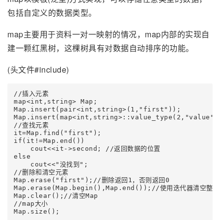
包括自定义的数据类型。
map主要用于资料一对一映射的情况，map内部的实现自
建一颗红黑树，这棵树具有对数据自动排序的功能。
(头文件#include)
//插入元素

map<int,string> Map;

Map.insert(pair<int,string>(1,"first"));

Map.insert(map<int,string>::value_type(2,"value"
//查找元素

it=Map.find("first");

if(it!=Map.end())

    cout<<it->second; //返回数据的位置

else

    cout<<"没找到";

//删除和清空元素

Map.erase("first");//删除返回1，否则返回0

Map.erase(Map.begin(),Map.end());//使用迭代器清空整个m
Map.clear();//清空Map

//map大小
