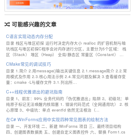
可能感兴趣的文章
C语言实现动态内存分配
目录 栈区与堆区初探 运行时决定内存大小 realloc 的扩容机制与暗
坑栈区与堆区初探C程序会对内存进行分区，主要分为5个区域： 栈
区（Stack） 堆区（Heap） 全局/静态区 常量区（Constant） ...
CMake常见的调试技巧
目录 1.简介 2.用message()输出关键信息 2.1.message简介 2.2.常
用模式及作用 2.3.核心用法示例 2.4.常见问题及解决 3.查看缓存变
量：cmake -L与缓存文件 3.1.列出所...
C++线程优雅退出的避坑指南
目录 1、前言：99% 业务代码的「伪优雅退出」陷阱 2、初级坑：单
纯原子标记无法唤醒内核阻塞 1. 错误代码范式（全网通用坑） 2. 核
心原理 3、中级坑：单点 eventfd 依然无法根治（...
在C# WinForms应用中实现四种常见图表的绘制方法
目录 一、开发环境 二、新建 WinForms 项目 三、最终项目结构
四、创建图表数据类 五、创建自定义图表控件 六、替换 Form1.cs