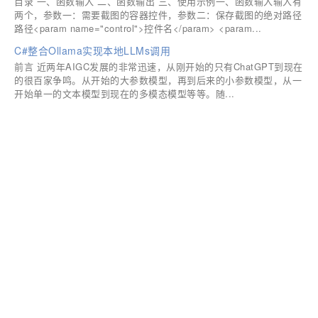
目录 一、函数输入 二、函数输出 三、使用示例一、函数输入输入有
两个，参数一：需要截图的容器控件，参数二：保存截图的绝对路径
路径<param name="control">控件名</param> <param...
C#整合Ollama实现本地LLMs调用
前言 近两年AIGC发展的非常迅速，从刚开始的只有ChatGPT到现在
的很百家争鸣。从开始的大参数模型，再到后来的小参数模型，从一
开始单一的文本模型到现在的多模态模型等等。随...