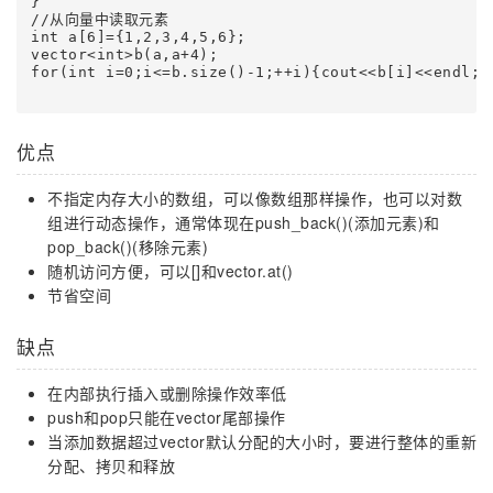
}

//从向量中读取元素

int a[6]={1,2,3,4,5,6};

vector<int>b(a,a+4);

for(int i=0;i<=b.size()-1;++i){cout<<b[i]<<endl;}

优点
不指定内存大小的数组，可以像数组那样操作，也可以对数
组进行动态操作，通常体现在push_back()(添加元素)和
pop_back()(移除元素)
随机访问方便，可以[]和vector.at()
节省空间
缺点
在内部执行插入或删除操作效率低
push和pop只能在vector尾部操作
当添加数据超过vector默认分配的大小时，要进行整体的重新
分配、拷贝和释放