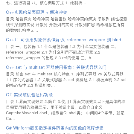
七、运行项目 八、核心调用方式 1. 绘制折...
C++实现哈希表原理 + 解决冲突
目录 哈希概念 哈希冲突 哈希函数 哈希冲突的解决 闭散列 线性探测
线性探测的实现 开散列 开散列的实现 开散列扩容 哈希概念在所有
的数据结构中无...
C++11 可调用对象体系详解:从 reference_wrapper 到 bind 与 function
目录 一、包装器 1.1 什么是包装器 1.2 为什么需要包装器 二、
reference_wrapper 2.1 为什么引用不能放进容器 2.2
reference_wrapper 的出现 2.3 ref的使用 三、b...
C++ set 与 multiset 容器使用指南：关联式容器入门
目录 前言 set 与 multiset 核心特点 1. 序列式容器 vs 关联式容器
1.1 序列式容器 1.2 关联式容器 2. set 类概述 2.1 模板声明 2.2 set
的核心特性 2.3 构造相关...
QT 实现随机验证码功能
目录 1.界面实现效果 2.简介 3.使用1.界面实现效果以下是具体的项
目需要用到的效果展示，用于验证字母。2.简介自定义
CaptchaMovableLabel，继承自QLabel类： 中间的4个字母，就是
Ca...
C# Winform截图指定控件范围内的图像的流程步骤