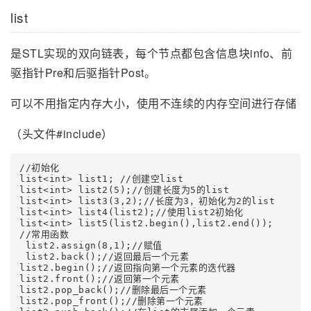
list
是STL实现的双向链表，每个节点都包含信息块info、前
驱指针Pre和后驱指针Post。
可以不用指定内存大小，使用不连续的内存空间进行存储
（头文件#include）
//初始化

list<int> list1; //创建空list

list<int> list2(5);//创建长度为5的list

list<int> list3(3,2);//长度为3，初始化为2的list

list<int> list4(list2);//使用list2初始化

list<int> list5(list2.begin(),list2.end());

//常用函数

 list2.assign(8,1);//赋值

 list2.back();//返回最后一个元素

list2.begin();//返回指向第一个元素的迭代器

list2.front();//返回第一个元素

list2.pop_back();//删除最后一个元素 

list2.pop_front();//删除第一个元素 
