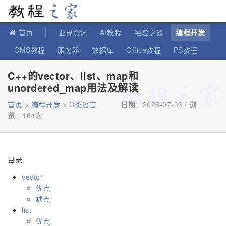
教程之家
首页
业界资讯
AI教程
经验之谈
编程开发
CMS教程
服务器
数据库
Office教程
PS教程
软件教程
IT知识
苹果教程
C++的vector、list、map和
unordered_map用法及解读
首页
>
编程开发
>
C类语言
日期
：2026-07-03 /
浏
览
：
164次
目录
vector
优点
缺点
list
优点