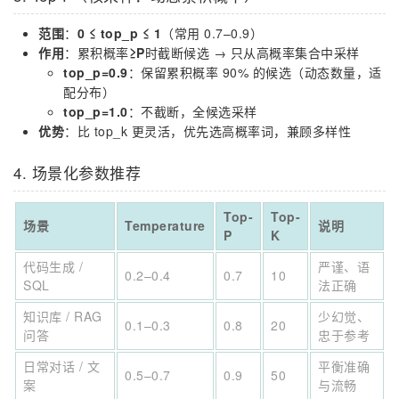
范围
：
0 ≤ top_p ≤ 1
（常用 0.7–0.9）
作用
：累积概率
≥P
时截断候选 → 只从高概率集合中采样
top_p=0.9
：保留累积概率 90% 的候选（动态数量，适
配分布）
top_p=1.0
：不截断，全候选采样
优势
：比 top_k 更灵活，优先选高概率词，兼顾多样性
4. 场景化参数推荐
Top-
Top-
场景
Temperature
说明
P
K
代码生成 /
严谨、语
0.2–0.4
0.7
10
SQL
法正确
知识库 / RAG
少幻觉、
0.1–0.3
0.8
20
问答
忠于参考
日常对话 / 文
平衡准确
0.5–0.7
0.9
50
案
与流畅