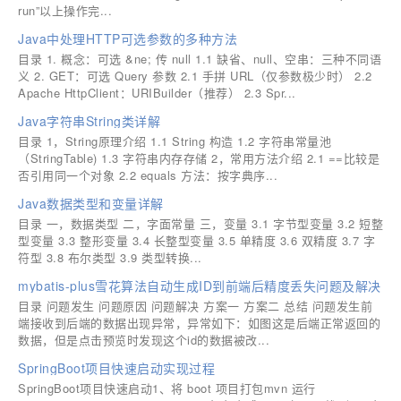
run”以上操作完...
Java中处理HTTP可选参数的多种方法
目录 1. 概念：可选 &ne; 传 null 1.1 缺省、null、空串：三种不同语
义 2. GET：可选 Query 参数 2.1 手拼 URL（仅参数极少时） 2.2
Apache HttpClient：URIBuilder（推荐） 2.3 Spr...
Java字符串String类详解
目录 1，String原理介绍 1.1 String 构造 1.2 字符串常量池
（StringTable) 1.3 字符串内存存储 2，常用方法介绍 2.1 ==比较是
否引用同一个对象 2.2 equals 方法：按字典序...
Java数据类型和变量详解
目录 一，数据类型 二，字面常量 三，变量 3.1 字节型变量 3.2 短整
型变量 3.3 整形变量 3.4 长整型变量 3.5 单精度 3.6 双精度 3.7 字
符型 3.8 布尔类型 3.9 类型转换...
mybatis-plus雪花算法自动生成ID到前端后精度丢失问题及解决
目录 问题发生 问题原因 问题解决 方案一 方案二 总结 问题发生前
端接收到后端的数据出现异常，异常如下：如图这是后端正常返回的
数据，但是点击预览时发现这个id的数据被改...
SpringBoot项目快速启动实现过程
SpringBoot项目快速启动1、将 boot 项目打包mvn 运行