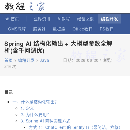
教程之家
首页
业界资讯
AI教程
经验之谈
编程开发
CMS教程
服务器
数据库
Office教程
PS教程
软件教程
IT知识
苹果教程
Spring AI 结构化输出 + 大模型参数全解
析(含千问调优)
首页
>
编程开发
>
Java
日期
：2026-06-20 /
浏览
：
216次
目录
一、什么是结构化输出？
1. 定义
2. 为什么要用？
3. Spring AI 两种实现方式
方式 1：ChatClient 的 .entity ()（最简洁，推荐）