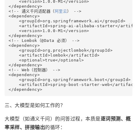
    <version>1.0.0-M1</version>

</dependency>

<!-- 通义千问适配器（
阿里云
） -->

<dependency>

    <groupId>org.springframework.ai</groupId>

    <artifactId>spring-ai-alibaba-starter</artifac
    <version>1.0.0-M1</version>

</dependency>

<!-- Lombok（@Data 必须） -->

<dependency>

    <groupId>org.projectlombok</groupId>

    <artifactId>lombok</artifactId>

    <optional>true</optional>

</dependency>

<!-- Web（控制器） -->

<dependency>

    <groupId>org.springframework.boot</groupId>

    <artifactId>spring-boot-starter-web</artifactI
</dependency>
三、大模型是如何工作的？
大模型（如通义千问）的问答过程，本质是
逐词预测、概
率采样、拼接输出
的循环：