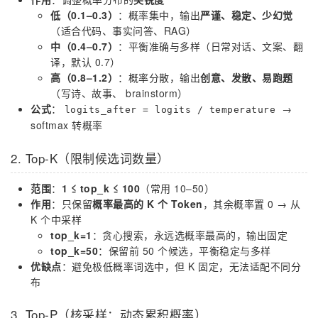
低（0.1–0.3）
：概率集中，输出
严谨、稳定、少幻觉
（适合代码、事实问答、RAG）
中（0.4–0.7）
：平衡准确与多样（日常对话、文案、翻
译，默认 0.7）
高（0.8–1.2）
：概率分散，输出
创意、发散、易跑题
（写诗、故事、 brainstorm）
公式
：
→
logits_after = logits / temperature
softmax 转概率
2. Top-K（限制候选词数量）
范围
：
1 ≤ top_k ≤ 100
（常用 10–50）
作用
：只保留
概率最高的 K 个 Token
，其余概率置 0 → 从
K 个中采样
top_k=1
：贪心搜索，永远选概率最高的，输出固定
top_k=50
：保留前 50 个候选，平衡稳定与多样
优缺点
：避免极低概率词选中，但 K 固定，无法适配不同分
布
3. Top-P（核采样：动态累积概率）