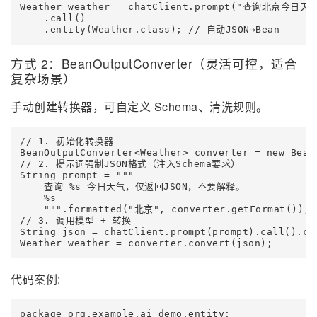
Weather weather = chatClient.prompt("查询北京今日天气
    .call()

    .entity(Weather.class); // 自动JSON→Bean
方式 2：BeanOutputConverter（灵活可控，适合
复杂场景）
手动创建转换器，可自定义 Schema、清洗规则。
// 1. 初始化转换器

BeanOutputConverter<Weather> converter = new BeanO
// 2. 提示词强制JSON格式（注入Schema要求）

String prompt = """

    查询 %s 今日天气，仅返回JSON，不要解释。

    %s

    """.formatted("北京", converter.getFormat());

// 3. 调用模型 + 转换

String json = chatClient.prompt(prompt).call().con
Weather weather = converter.convert(json);
代码案例:
package org.example.ai_demo.entity;
