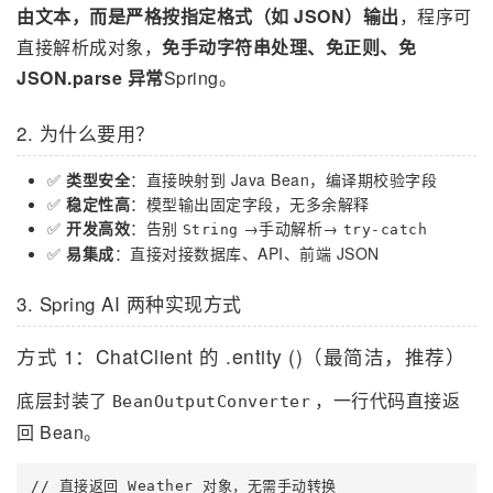
由文本，而是严格按指定格式（如 JSON）输出
，程序可
直接解析成对象，
免手动字符串处理、免正则、免
JSON.parse 异常
Spring。
2. 为什么要用？
✅
类型安全
：直接映射到 Java Bean，编译期校验字段
✅
稳定性高
：模型输出固定字段，无多余解释
✅
开发高效
：告别
→手动解析→
String
try-catch
✅
易集成
：直接对接数据库、API、前端 JSON
3. Spring AI 两种实现方式
方式 1：ChatClient 的 .entity ()（最简洁，推荐）
底层封装了
，一行代码直接返
BeanOutputConverter
回 Bean。
// 直接返回 Weather 对象，无需手动转换
