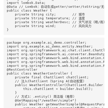
import lombok.Data;

@Data // Lombok：自动生成getter/setter/toString/无参
public class Weather {

    private String city;        // 城市

    private String temperature; // 温度

    private String weatherDesc; // 天气状况（晴/雨）

    private String wind;        // 风向风力

}
package org.example.ai_demo.controller;

import org.example.ai_demo.entity.Weather;

import org.springframework.ai.chat.client.ChatClie
import org.springframework.ai.converter.BeanOutput
import org.springframework.web.bind.annotation.Get
import org.springframework.web.bind.annotation.Req
import org.springframework.web.bind.annotation.Res
@RestController

public class WeatherController {

    private final ChatClient chatClient;

    // 注入ChatClient（Spring AI自动配置）

    public WeatherController(ChatClient.Builder bu
        this.chatClient = builder.build();

    }

    // 方式1：.entity() 简洁版（推荐）

    @GetMapping("/weather/simple")

    public Weather getWeatherSimple(@RequestParam 