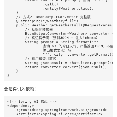
        return chatClient.prompt("查询" + city 
                .call()

                .entity(Weather.class);

    }

    // 方式2：BeanOutputConverter 完整版

    @GetMapping("/weather/full")

    public Weather getWeatherFull(@RequestParam St
        // 初始化转换器

        BeanOutputConverter<Weather> converter = 
        // 构造提示词（强制JSON + 注入Schema）

        String prompt = String.format("""

                查询 %s 的今日天气，严格返回JSON，不要
                输出格式要求：%s

                """, city, converter.getFormat());
        // 调用模型并转换

        String jsonResult = chatClient.prompt(prom
        return converter.convert(jsonResult);

    }

}
要记得引入依赖：
<!-- Spring AI 核心 -->

<dependency>

    <groupId>org.springframework.ai</groupId>

    <artifactId>spring-ai-core</artifactId>
