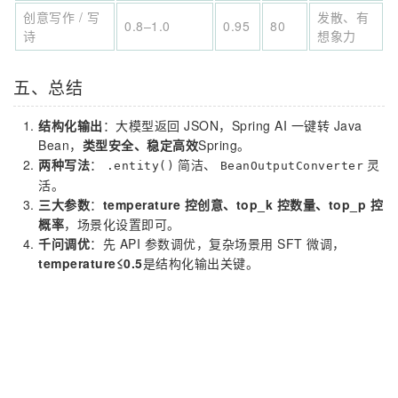
创意写作 / 写
发散、有
0.8–1.0
0.95
80
诗
想象力
五、总结
结构化输出
：大模型返回 JSON，Spring AI 一键转 Java
Bean，
类型安全、稳定高效
Spring。
两种写法
：
简洁、
灵
.entity()
BeanOutputConverter
活。
三大参数
：
temperature 控创意、top_k 控数量、top_p 控
概率
，场景化设置即可。
千问调优
：先 API 参数调优，复杂场景用 SFT 微调，
temperature≤0.5
是结构化输出关键。