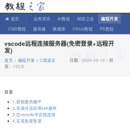
教程之家
首页
业界资讯
AI教程
经验之谈
编程开发
CMS教程
服务器
数据库
Office教程
PS教程
软件教程
IT知识
苹果教程
vscode远程连接服务器(免密登录+远程开
发)
首页
>
编程开发
>
C类语言
日期
：2024-09-10 /
浏
览
：
155次
目录
1.获取服务器IP
2.安装并且启用ssh服务
3.在vscode中远程连接
4.实现免密登录