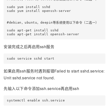
sudo yum install sshd

sudo yum install openssh-server

#debian，ubuntu，deepin等系统使用以下命令（二选一）

sudo apt-get install sshd

sudo apt-get install openssh-server
安装完成之后再启用ssh服务
sudo service sshd start
如果启用ssh服务时遇到报错Failed to start sshd.service:
Unit sshd.service not found.
先输入以下命令添加ssh.service再启用ssh
systemctl enable ssh.service