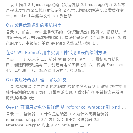
目录 1.简介 2.用message()输出关键信息 2.1.message简介 2.2.常
用模式及作用 2.3.核心用法示例 2.4.常见问题及解决 3.查看缓存变
量：cmake -L与缓存文件 3.1.列出所...
C++线程优雅退出的避坑指南
目录 1、前言：99% 业务代码的「伪优雅退出」陷阱 2、初级坑：单
纯原子标记无法唤醒内核阻塞 1. 错误代码范式（全网通用坑） 2. 核
心原理 3、中级坑：单点 eventfd 依然无法根治（...
在C# WinForms应用中实现四种常见图表的绘制方法
目录 一、开发环境 二、新建 WinForms 项目 三、最终项目结构
四、创建图表数据类 五、创建自定义图表控件 六、替换 Form1.cs
七、运行项目 八、核心调用方式 1. 绘制折...
C++实现哈希表原理 + 解决冲突
目录 哈希概念 哈希冲突 哈希函数 哈希冲突的解决 闭散列 线性探测
线性探测的实现 开散列 开散列的实现 开散列扩容 哈希概念在所有
的数据结构中无...
C++11 可调用对象体系详解:从 reference_wrapper 到 bind 与 function
目录 一、包装器 1.1 什么是包装器 1.2 为什么需要包装器 二、
reference_wrapper 2.1 为什么引用不能放进容器 2.2
reference_wrapper 的出现 2.3 ref的使用 三、b...