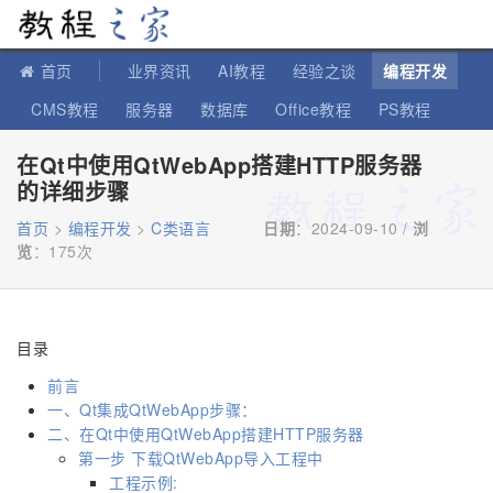
教程之家
首页
业界资讯
AI教程
经验之谈
编程开发
CMS教程
服务器
数据库
Office教程
PS教程
软件教程
IT知识
苹果教程
在Qt中使用QtWebApp搭建HTTP服务器
的详细步骤
首页
>
编程开发
>
C类语言
日期
：2024-09-10 /
浏
览
：
175次
目录
前言
一、Qt集成QtWebApp步骤：
二、在Qt中使用QtWebApp搭建HTTP服务器
第一步 下载QtWebApp导入工程中
工程示例: