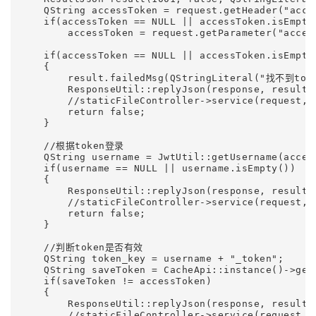
    QString accessToken = request.getHeader("acces
    if(accessToken == NULL || accessToken.isEmpty(
        accessToken = request.getParameter("access
    if(accessToken == NULL || accessToken.isEmpty(
    {

        result.failedMsg(QStringLiteral("找不到toke
        ResponseUtil::replyJson(response, result);
        //staticFileController->service(request, r
        return false;

    }

    //根据token登录

    QString username = JwtUtil::getUsername(access
    if(username == NULL || username.isEmpty())

    {

        ResponseUtil::replyJson(response, result);
        //staticFileController->service(request, r
        return false;

    }

    //判断token是否有效

    QString token_key = username + "_token";

    QString saveToken = CacheApi::instance()->get(
    if(saveToken != accessToken)

    {

        ResponseUtil::replyJson(response, result);
        //staticFileController->service(request, r