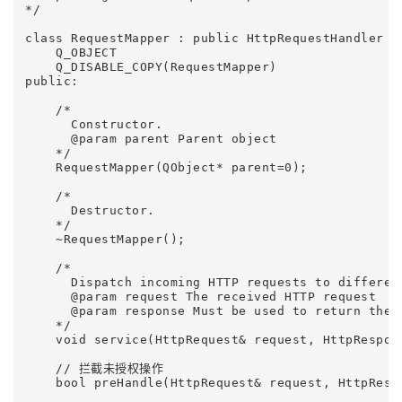
*/

class RequestMapper : public HttpRequestHandler {

    Q_OBJECT

    Q_DISABLE_COPY(RequestMapper)

public:

    /*

      Constructor.

      @param parent Parent object

    */

    RequestMapper(QObject* parent=0);

    /*

      Destructor.

    */

    ~RequestMapper();

    /*

      Dispatch incoming HTTP requests to differen
      @param request The received HTTP request

      @param response Must be used to return the r
    */

    void service(HttpRequest& request, HttpRespons
    // 拦截未授权操作

    bool preHandle(HttpRequest& request, HttpRespo