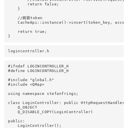
        return false;

    }

    //刷新token

    CacheApi::instance()->insert(token_key, access
    return true;

logincontroller.h
#ifndef LOGINCONTROLLER_H

#define LOGINCONTROLLER_H

#include "global.h"

#include <QMap>

using namespace stefanfrings;

class LoginController: public HttpRequestHandler {
    Q_OBJECT

    Q_DISABLE_COPY(LoginController)

public:

    LoginController();
