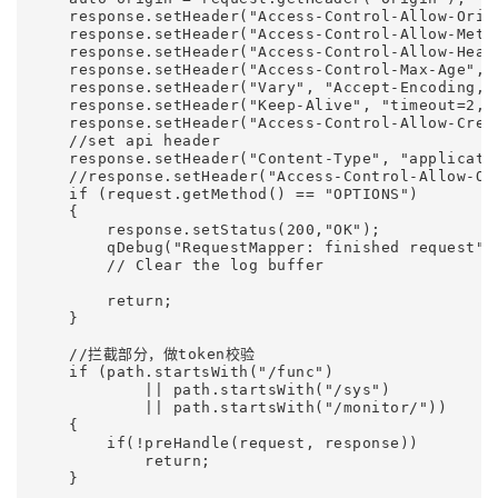
    response.setHeader("Access-Control-Allow-Origi
    response.setHeader("Access-Control-Allow-Metho
    response.setHeader("Access-Control-Allow-Head
    response.setHeader("Access-Control-Max-Age", "
    response.setHeader("Vary", "Accept-Encoding,Or
    response.setHeader("Keep-Alive", "timeout=2,ma
    response.setHeader("Access-Control-Allow-Crede
    //set api header

    response.setHeader("Content-Type", "applicatio
    //response.setHeader("Access-Control-Allow-Or
    if (request.getMethod() == "OPTIONS")

    {

        response.setStatus(200,"OK");

        qDebug("RequestMapper: finished request");
        // Clear the log buffer

        return;

    }

    //拦截部分，做token校验

    if (path.startsWith("/func")

            || path.startsWith("/sys")

            || path.startsWith("/monitor/"))

    {

        if(!preHandle(request, response))

            return;

    }
