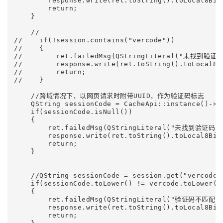
        response.write(ret.toString().toLocal8Bit(
        return;

    }

    //

//    if(!session.contains("vercode"))

//    {

//        ret.failedMsg(QStringLiteral("未找到验证码"
//        response.write(ret.toString().toLocal8Bi
//        return;

//    }

    //跨域情况下，以网页请求时附带UUID，作为验证码标志

    QString sessionCode = CacheApi::instance()->ge
    if(sessionCode.isNull())

    {

        ret.failedMsg(QStringLiteral("未找到验证码
        response.write(ret.toString().toLocal8Bit(
        return;

    }

    //QString sessionCode = session.get("vercode")
    if(sessionCode.toLower() != vercode.toLower())
    {

        ret.failedMsg(QStringLiteral("验证码不匹配")
        response.write(ret.toString().toLocal8Bit(
        return;
