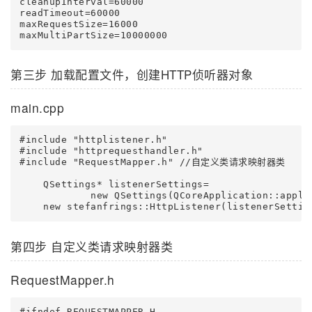
cleanupInterval=60000

readTimeout=60000

maxRequestSize=16000

第三步 加载配置文件，创建HTTP侦听器对象
main.cpp
#include "httplistener.h"

#include "httprequesthandler.h"

#include "RequestMapper.h" //自定义类请求映射器类

    QSettings* listenerSettings=

            new QSettings(QCoreApplication::appli
第四步 自定义类请求映射器类
RequestMapper.h
#ifndef REQUESTMAPPER_H
