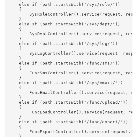
    else if (path.startsWith("/sys/role/"))

    {

        SysRoleController().service(request, respo
    }

    else if (path.startsWith("/sys/dept/"))

    {

        SysDeptController().service(request, respo
    }

    else if (path.startsWith("/sys/log/"))

    {

        SysLogController().service(request, respon
    }

    else if (path.startsWith("/func/sms/"))

    {

        FuncSmsController().service(request, respo
    }

    else if (path.startsWith("/sys/email/"))

    {

        FuncEmailController().service(request, res
    }

    else if (path.startsWith("/func/upload/"))

    {

        FuncLoadController().service(request, resp
    }

    else if (path.startsWith("/func/export/"))

    {

        FuncExportController().service(request, re
    }
