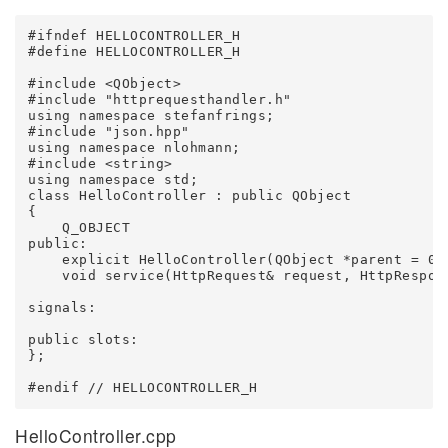
#ifndef HELLOCONTROLLER_H

#define HELLOCONTROLLER_H

#include <QObject>

#include "httprequesthandler.h"

using namespace stefanfrings;

#include "json.hpp"

using namespace nlohmann;

#include <string>

using namespace std;

class HelloController : public QObject

{

    Q_OBJECT

public:

    explicit HelloController(QObject *parent = 0);
    void service(HttpRequest& request, HttpRespons
signals:

public slots:

};

HelloController.cpp