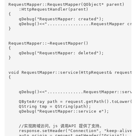
RequestMapper::RequestMapper(QObject* parent)

    :HttpRequestHandler(parent)

{

    qDebug("RequestMapper: created");

    qDebug()<<".................RequestMapper cre
}

RequestMapper::~RequestMapper()

{

    qDebug("RequestMapper: deleted");

}

void RequestMapper::service(HttpRequest& request, 
{

    qDebug()<<"..............RequestMapper::servi
    QByteArray path = request.getPath().toLower();
    QString tmp = QString(path);

    qDebug("RequestMapper::service e");

    //实现跨域访问，js 调用API 提供了支持。

    response.setHeader("Connection", "keep-alive")
    auto origin = request.getHeader("Origin");
