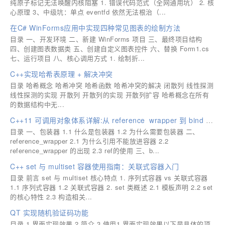
纯原子标记无法唤醒内核阻塞 1. 错误代码范式（全网通用坑） 2. 核
心原理 3、中级坑：单点 eventfd 依然无法根治（...
在C# WinForms应用中实现四种常见图表的绘制方法
目录 一、开发环境 二、新建 WinForms 项目 三、最终项目结构
四、创建图表数据类 五、创建自定义图表控件 六、替换 Form1.cs
七、运行项目 八、核心调用方式 1. 绘制折...
C++实现哈希表原理 + 解决冲突
目录 哈希概念 哈希冲突 哈希函数 哈希冲突的解决 闭散列 线性探测
线性探测的实现 开散列 开散列的实现 开散列扩容 哈希概念在所有
的数据结构中无...
C++11 可调用对象体系详解:从 reference_wrapper 到 bind 与 function
目录 一、包装器 1.1 什么是包装器 1.2 为什么需要包装器 二、
reference_wrapper 2.1 为什么引用不能放进容器 2.2
reference_wrapper 的出现 2.3 ref的使用 三、b...
C++ set 与 multiset 容器使用指南：关联式容器入门
目录 前言 set 与 multiset 核心特点 1. 序列式容器 vs 关联式容器
1.1 序列式容器 1.2 关联式容器 2. set 类概述 2.1 模板声明 2.2 set
的核心特性 2.3 构造相关...
QT 实现随机验证码功能
目录 1.界面实现效果 2.简介 3.使用1.界面实现效果以下是具体的项