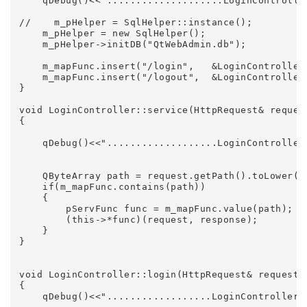
    qDebug()<<"....................LoginControlle
//    m_pHelper = SqlHelper::instance();

    m_pHelper = new SqlHelper();

    m_pHelper->initDB("QtWebAdmin.db");

    m_mapFunc.insert("/login",   &LoginController
    m_mapFunc.insert("/logout",  &LoginController
}

void LoginController::service(HttpRequest& request
{

    qDebug()<<"...................LoginController
    QByteArray path = request.getPath().toLower();
    if(m_mapFunc.contains(path))

    {

        pServFunc func = m_mapFunc.value(path);

        (this->*func)(request, response);

    }

}

void LoginController::login(HttpRequest& request, 
{

    qDebug()<<"..................LoginController: