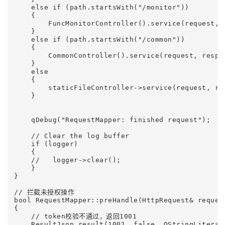
    else if (path.startsWith("/monitor"))

    {

        FuncMonitorController().service(request, r
    }

    else if (path.startsWith("/common"))

    {

        CommonController().service(request, respon
    }

    else

    {

        staticFileController->service(request, res
    }

    qDebug("RequestMapper: finished request");

    // Clear the log buffer

    if (logger)

    {

    //   logger->clear();

    }

}

// 拦截未授权操作

bool RequestMapper::preHandle(HttpRequest& request
{

    // token校验不通过，返回1001

    ResultJson result(1001, false, QStringLitera