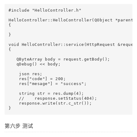
#include "HelloController.h"

HelloController::HelloController(QObject *parent) 
{

}

void HelloController::service(HttpRequest &request
{

   QByteArray body = request.getBody();

   qDebug() << body;

    json res;

    res["code"] = 200;

    res["mesage"] = "success";

    string str = res.dump(4);

    //    response.setStatus(404);

    response.write(str.c_str());

第六步 测试