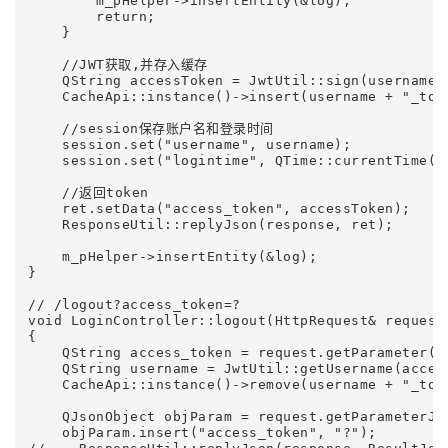
        m_pHelper->insertEntity(&log);

        return;

    }

    //JWT获取,并存入缓存

    QString accessToken = JwtUtil::sign(username, 
    CacheApi::instance()->insert(username + "_tok
    //session保存账户名和登录时间

    session.set("username", username);

    session.set("logintime", QTime::currentTime())
    //返回token

    ret.setData("access_token", accessToken);

    ResponseUtil::replyJson(response, ret);

    m_pHelper->insertEntity(&log);

}

// /logout?access_token=?

void LoginController::logout(HttpRequest& request,
{

    QString access_token = request.getParameter("a
    QString username = JwtUtil::getUsername(access
    CacheApi::instance()->remove(username + "_toke
    QJsonObject objParam = request.getParameterJso
    objParam.insert("access_token", "?");
