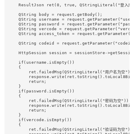
    ResultJson ret(0, true, QStringLiteral("登入成功
    QString body = request.getBody();

    QString username = request.getParameter("usern
    QString password = request.getParameter("passw
    QString vercode = request.getParameter("vercod
    QString access_token = request.getParameter("a
    QString codeid = request.getParameter("codeid"
    HttpSession session = sessionStore->getSession
    if(username.isEmpty())

    {

        ret.failedMsg(QStringLiteral("用户名为空"));
        response.write(ret.toString().toLocal8Bit(
        return;

    }

    if(password.isEmpty())

    {

        ret.failedMsg(QStringLiteral("密码为空"));

        response.write(ret.toString().toLocal8Bit(
        return;

    }

    if(vercode.isEmpty())

    {

        ret.failedMsg(QStringLiteral("验证码为空"));