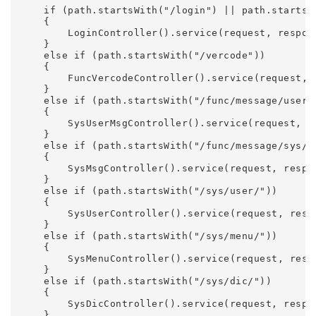
    if (path.startsWith("/login") || path.startsWi
    {

        LoginController().service(request, respons
    }

    else if (path.startsWith("/vercode"))

    {

        FuncVercodeController().service(request, r
    }

    else if (path.startsWith("/func/message/user/"
    {

        SysUserMsgController().service(request, re
    }

    else if (path.startsWith("/func/message/sys/")
    {

        SysMsgController().service(request, respon
    }

    else if (path.startsWith("/sys/user/"))

    {

        SysUserController().service(request, respo
    }

    else if (path.startsWith("/sys/menu/"))

    {

        SysMenuController().service(request, respo
    }

    else if (path.startsWith("/sys/dic/"))

    {

        SysDicController().service(request, respon
    }
