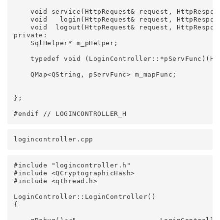
    void service(HttpRequest& request, HttpRespons
    void   login(HttpRequest& request, HttpRespon
    void  logout(HttpRequest& request, HttpRespon
private:

    SqlHelper* m_pHelper;

    typedef void (LoginController::*pServFunc)(Ht
    QMap<QString, pServFunc> m_mapFunc;

};

logincontroller.cpp
#include "logincontroller.h"

#include <QCryptographicHash>

#include <qthread.h>

LoginController::LoginController()

{
