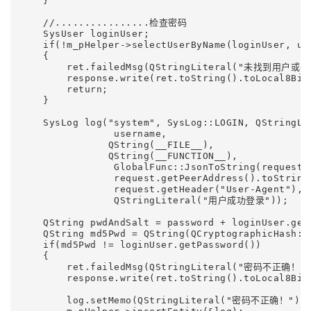
    }

    //................检查密码

    SysUser loginUser;

    if(!m_pHelper->selectUserByName(loginUser, use
    {

        ret.failedMsg(QStringLiteral("未找到用户或
        response.write(ret.toString().toLocal8Bit(
        return;

    }

    SysLog log("system", SysLog::LOGIN, QStringL
                username,

               QString(__FILE__),

               QString(__FUNCTION__),

                GlobalFunc::JsonToString(request.g
                request.getPeerAddress().toString(
                request.getHeader("User-Agent"),

                QStringLiteral("用户成功登录"));

    QString pwdAndSalt = password + loginUser.getS
    QString md5Pwd = QString(QCryptographicHash::
    if(md5Pwd != loginUser.getPassword())

    {

        ret.failedMsg(QStringLiteral("密码不正确！")
        response.write(ret.toString().toLocal8Bit(
        log.setMemo(QStringLiteral("密码不正确！"));