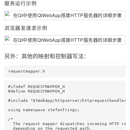
服务运行示例
浏览器发请求示例
另外：其他的映射和控制器写法：
requestmapper.h
#ifndef REQUESTMAPPER_H

#define REQUESTMAPPER_H

#include "QtWebApp/httpserver/httprequesthandler.h
using namespace stefanfrings;

/*

  The request mapper dispatches incoming HTTP requ
  depending on the requested path.
