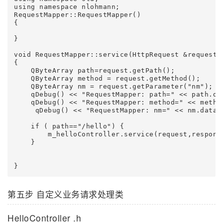
using namespace nlohmann;

RequestMapper::RequestMapper()

{

}

void RequestMapper::service(HttpRequest &request, 
{

    QByteArray path=request.getPath();

    QByteArray method = request.getMethod();

    QByteArray nm = request.getParameter("nm");

    qDebug() << "RequestMapper: path=" << path.dat
    qDebug() << "RequestMapper: method=" << method
     qDebug() << "RequestMapper: nm=" << nm.data()
    if ( path=="/hello") {

        m_helloController.service(request,response
    }

第五步 自定义业务请求处理类
HelloController .h