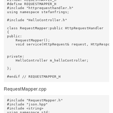
#define REQUESTMAPPER_H

#include "httprequesthandler.h"

using namespace stefanfrings;

#include "HelloController.h"

class RequestMapper:public HttpRequestHandler

{

public:

    RequestMapper();

    void service(HttpRequest& request, HttpRespons
private:

    HelloController m_helloController;

};

RequestMapper.cpp
#include "RequestMapper.h"

#include "json.hpp"

#include <string>

using namespace std;
