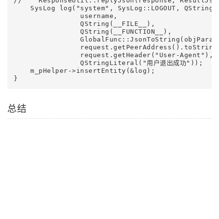
//    ResponseUtil::replyJson(response, ResultJs
    SysLog log("system", SysLog::LOGOUT, QString
                username,

                QString(__FILE__),

                QString(__FUNCTION__),

                GlobalFunc::JsonToString(objParam)
                request.getPeerAddress().toString(
                request.getHeader("User-Agent"),

                QStringLiteral("用户退出成功"));

    m_pHelper->insertEntity(&log);

}
总结