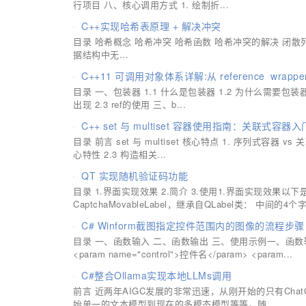
行项目 八、核心调用方式 1. 绘制折...
C++实现哈希表原理 + 解决冲突
目录 哈希概念 哈希冲突 哈希函数 哈希冲突的解决 闭散
据结构中无...
C++11 可调用对象体系详解:从 reference_wrapper 到
目录 一、包装器 1.1 什么是包装器 1.2 为什么需要包装器 二、re
出现 2.3 ref的使用 三、b...
C++ set 与 multiset 容器使用指南：关联式容器入
目录 前言 set 与 multiset 核心特点 1. 序列式容器 vs 
心特性 2.3 构造相关...
QT 实现随机验证码功能
目录 1.界面实现效果 2.简介 3.使用1.界面实现效
CaptchaMovableLabel，继承自QLabel类： 中间的4个
C# Winform截图指定控件范围内的图像的流程步骤
目录 一、函数输入 二、函数输出 三、使用示例一、函
<param name="control">控件名</param> <param...
C#整合Ollama实现本地LLMs调用
前言 近两年AIGC发展的非常迅速，从刚开始的只有Ch
始单一的文本模型到现在的多模态模型等等。随...