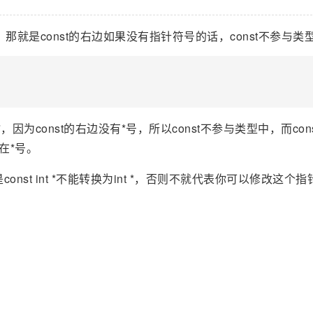
那就是const的右边如果没有指针符号的话，const不参与类
是int *，因为const的右边没有*号，所以const不参与类型中，而const
存在*号。
但是const int *不能转换为int *，否则不就代表你可以修改这个