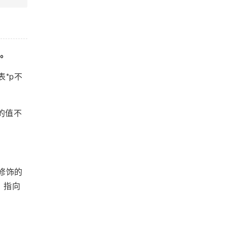
型。
表*p不
向的值不
st修饰的
，指向