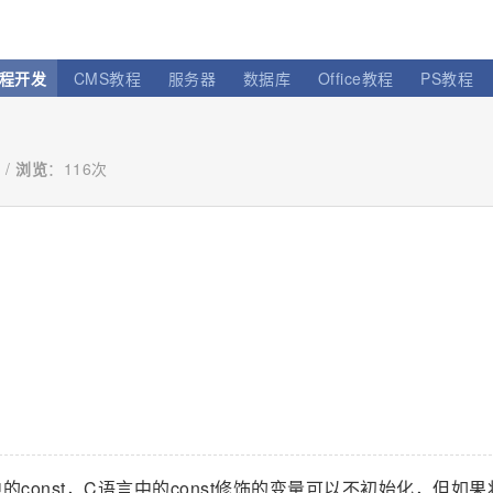
程开发
CMS教程
服务器
数据库
Office教程
PS教程
 /
浏览
：
116次
中的const，C语言中的const修饰的变量可以不初始化，但如