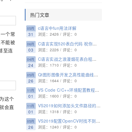
热门文章
c语言中fun用法详解
05月
是一个常
31
浏览：2426 / 评论：0
值不能被
C语言实现520表白代码 祝你表白成功!
06月
03
浏览：2226 / 评论：0
甚至连
C语言实战之浪漫烟花表白程序代码
04月
24
浏览：1710 / 评论：0
Qt图形图像开发之高性能曲线图模块QCustomplot库详细使用方法与实例(支持动、静曲线图)
05月
26
浏览：1644 / 评论：0
VS Code C/C++环境配置教程(无法打开源文件“xxxxxx.h”或者检测到 #include 错误,请更新includePath)(POSIX API)
11月
01
浏览：1600 / 评论：0
为这个
VS2019如何添加头文件路径的方法步骤
11月
就会直
01
浏览：1318 / 评论：0
VS2019配置OpenCV时找不到Microsoft.Cpp.x64.user的解决方法
05月
26
浏览：1240 / 评论：0