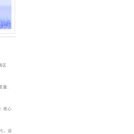
栈区
存变量：
. 核心
 七、运