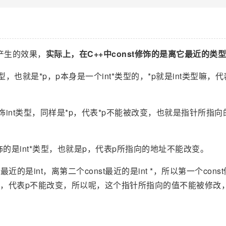
所产生的效果，
实际上，在C++中const修饰的是离它最近的类
int类型，也就是*p，p本身是一个int*类型的，*p就是int类型嘛，代
所以也是修饰int类型，同样是*p，代表*p不能被改变，也就是指针所指
了，所以修饰的是int*类型，也就是p，代表p所指向的地址不能改变。
个const最近的是int，离第二个const最近的是int *，所以第一个con
的是p，代表p不能改变，所以呢，这个指针所指向的值不能被修改