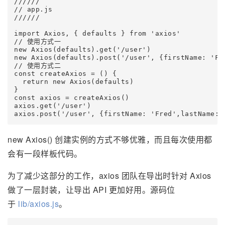
////// 

// app.js

//////

import Axios, { defaults } from 'axios'

// 使用方式一

new Axios(defaults).get('/user')

new Axios(defaults).post('/user', {firstName: 'Fre
// 使用方式二

const createAxios = () {

  return new Axios(defaults) 

}

const axios = createAxios()

axios.get('/user')

new Axios() 创建实例的方式不够优雅，而且每次使用都
会有一段样板代码。
为了减少这部分的工作，axios 团队在导出时针对 Axios
做了一层封装，让导出 API 更加好用。源码位
于
lib/axios.js
。