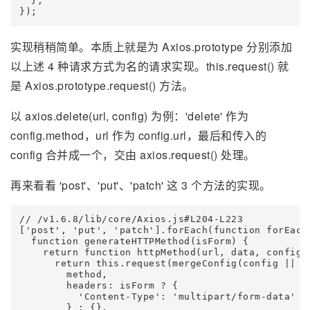
  };

实现稍稍简单。本质上就是为 Axios.prototype 分别添加
以上述 4 种请求方式为名的请求实现。this.request() 就
是 Axios.prototype.request() 方法。
以 axios.delete(url, config) 为例：'delete' 作为
config.method，url 作为 config.url，最后和传入的
config 合并成一个，交由 axios.request() 处理。
再来看看 'post'、'put'、'patch' 这 3 个方法的实现。
// /v1.6.8/lib/core/Axios.js#L204-L223

['post', 'put', 'patch'].forEach(function forEachM
  function generateHTTPMethod(isForm) {

    return function httpMethod(url, data, config) 
      return this.request(mergeConfig(config || {}
        method,

        headers: isForm ? {

          'Content-Type': 'multipart/form-data'

        } : {},
