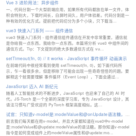
Vue 3 进阶用法：异步组件
一、代码分割一个大型前端应用，如果所有代码都放在单一文件，体
积会特别大，下载时间长，白屏时间久，用户体验差。代码分割是一
种有效的优化方式。提前把代码切分为多个小块，只下载当...
vue3 快速入门系列 —— 组件通信
vue3 快速入门系列 - 组件通信组件通信在开发中非常重要，通信就
是你给我一点东西，我给你一点东西。本篇将分析 vue3 中组件间的
通信方式。Tip：下文提到的绝大多数通信方式在 vu...
setTimeout(fn, 0) // it works - JavaScript 事件循环 动画演示
在前端代码中很经常看到使用 setTimeout(fn, 0)，如下面代码所
示，乍一看很多余，但是移除了可能会出现一些奇奇怪怪的问题。要
解释这个就需要理解 事件循环（Event Loop），下面会通过...
JavaScript 迈入 AI 新纪元
随着人工智能技术的不断进步，JavaScript 也迎来了自己的 AI 时
代。JS-Torch 是一个全新的深度学习库，专为 JavaScript 设计，其
语法习惯与广受欢迎的 PyTorch 框架高度相似。这...
试官：只知道v-model是:modelValue和@onUpdate语法糖，那你可以走了
前言我们每天都在用v-model，并且大家都知道在vue3中v-model
是:modelValue和@update:modelValue的语法糖。那你知道v-model
指令是如何变成组件上的modelValue属性和@update:mo...