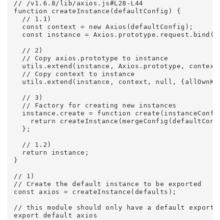
// /v1.6.8/lib/axios.js#L28-L44

function createInstance(defaultConfig) {

  // 1.1)

  const context = new Axios(defaultConfig);

  const instance = Axios.prototype.request.bind(co
  // 2)

  // Copy axios.prototype to instance

  utils.extend(instance, Axios.prototype, context,
  // Copy context to instance

  utils.extend(instance, context, null, {allOwnKey
  // 3)

  // Factory for creating new instances

  instance.create = function create(instanceConfig
    return createInstance(mergeConfig(defaultConfi
  };

  // 1.2)

  return instance;

}

// 1)

// Create the default instance to be exported

const axios = createInstance(defaults);

// this module should only have a default export
