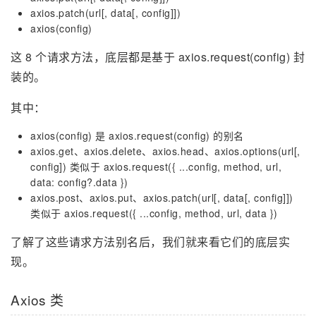
axios.patch(url[, data[, config]])
axios(config)
这 8 个请求方法，底层都是基于 axios.request(config) 封
装的。
其中：
axios(config) 是 axios.request(config) 的别名
axios.get、axios.delete、axios.head、axios.options(url[,
config]) 类似于 axios.request({ ...config, method, url,
data: config?.data })
axios.post、axios.put、axios.patch(url[, data[, config]])
类似于 axios.request({ ...config, method, url, data })
了解了这些请求方法别名后，我们就来看它们的底层实
现。
Axios 类