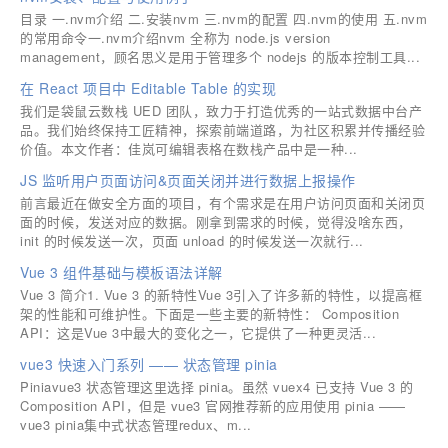
目录 一.nvm介绍 二.安装nvm 三.nvm的配置 四.nvm的使用 五.nvm
的常用命令一.nvm介绍nvm 全称为 node.js version
management，顾名思义是用于管理多个 nodejs 的版本控制工具...
在 React 项目中 Editable Table 的实现
我们是袋鼠云数栈 UED 团队，致力于打造优秀的一站式数据中台产
品。我们始终保持工匠精神，探索前端道路，为社区积累并传播经验
价值。本文作者：佳岚可编辑表格在数栈产品中是一种...
JS 监听用户页面访问&页面关闭并进行数据上报操作
前言最近在做安全方面的项目，有个需求是在用户访问页面和关闭页
面的时候，发送对应的数据。刚拿到需求的时候，觉得没啥东西，
init 的时候发送一次，页面 unload 的时候发送一次就行...
Vue 3 组件基础与模板语法详解
Vue 3 简介1. Vue 3 的新特性Vue 3引入了许多新的特性，以提高框
架的性能和可维护性。下面是一些主要的新特性： Composition
API：这是Vue 3中最大的变化之一，它提供了一种更灵活...
vue3 快速入门系列 —— 状态管理 pinia
Piniavue3 状态管理这里选择 pinia。虽然 vuex4 已支持 Vue 3 的
Composition API，但是 vue3 官网推荐新的应用使用 pinia ——
vue3 pinia集中式状态管理redux、m...