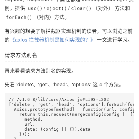
例，提供
/
/
（对外） 方法和
use()
eject()
clear()
（对内）方法。
forEach()
有兴趣的想要了解拦截器实现机制的读者，可以浏览之前
的
《axios 拦截器机制是如何实现的？》
一文进行学习。
请求方法别名
再来看看请求方法别名的实现。
先看 'delete'、'get'、'head'、'options' 这 4 个方法。
// /v1.6.8/lib/core/Axios.js#L193-L202

['delete', 'get', 'head', 'options'].forEach(funct
  Axios.prototype[method] = function(url, config) 
    return this.request(mergeConfig(config || {}, 
      method,

      url,

      data: (config || {}).data

    }));
