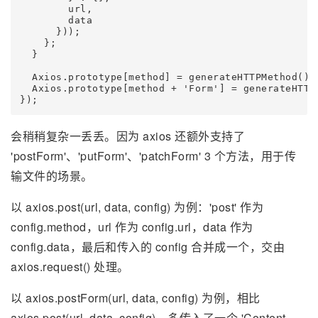
        url,

        data

      }));

    };

  }

  Axios.prototype[method] = generateHTTPMethod();

  Axios.prototype[method + 'Form'] = generateHTTPM
会稍稍复杂一丢丢。因为 axios 还额外支持了
'postForm'、'putForm'、'patchForm' 3 个方法，用于传
输文件的场景。
以 axios.post(url, data, config) 为例：'post' 作为
config.method，url 作为 config.url，data 作为
config.data，最后和传入的 config 合并成一个，交由
axios.request() 处理。
以 axios.postForm(url, data, config) 为例，相比
axios.post(url, data, config)，多传入了一个 'Content-