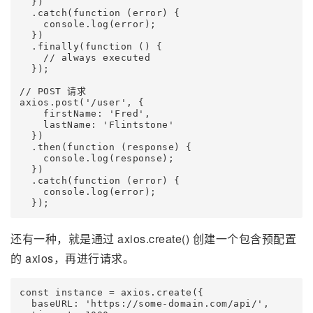
  })

  .catch(function (error) {

    console.log(error);

  })

  .finally(function () {

    // always executed

  });

// POST 请求

axios.post('/user', {

    firstName: 'Fred',

    lastName: 'Flintstone'

  })

  .then(function (response) {

    console.log(response);

  })

  .catch(function (error) {

    console.log(error);

还有一种，就是通过 axios.create() 创建一个包含预配置
的 axios，再进行请求。
const instance = axios.create({

  baseURL: 'https://some-domain.com/api/',
