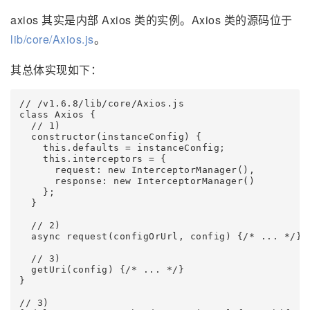
axios 其实是内部 Axios 类的实例。Axios 类的源码位于
lib/core/Axios.js
。
其总体实现如下：
// /v1.6.8/lib/core/Axios.js

class Axios {

  // 1)

  constructor(instanceConfig) {

    this.defaults = instanceConfig;

    this.interceptors = {

      request: new InterceptorManager(),

      response: new InterceptorManager()

    };

  }

  // 2)

  async request(configOrUrl, config) {/* ... */}

  // 3)

  getUri(config) {/* ... */}

}

// 3)
