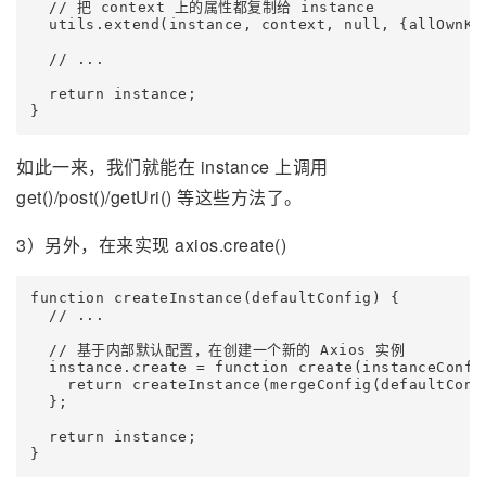
  // 把 context 上的属性都复制给 instance

  utils.extend(instance, context, null, {allOwnKey
  // ...

  return instance;

如此一来，我们就能在 instance 上调用
get()/post()/getUri() 等这些方法了。
3）另外，在来实现 axios.create()
function createInstance(defaultConfig) {

  // ...

  // 基于内部默认配置，在创建一个新的 Axios 实例

  instance.create = function create(instanceConfig
    return createInstance(mergeConfig(defaultConfi
  };

  return instance;
