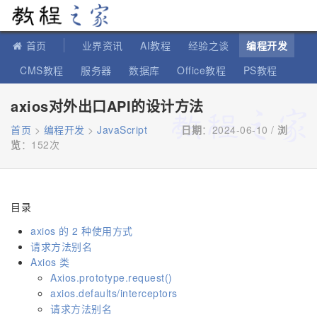
教程之家
首页
业界资讯
AI教程
经验之谈
编程开发
CMS教程
服务器
数据库
Office教程
PS教程
软件教程
IT知识
苹果教程
axios对外出口API的设计方法
首页
>
编程开发
>
JavaScript
日期
：2024-06-10 /
浏
览
：
152次
目录
axios 的 2 种使用方式
请求方法别名
Axios 类
Axios.prototype.request()
axios.defaults/interceptors
请求方法别名