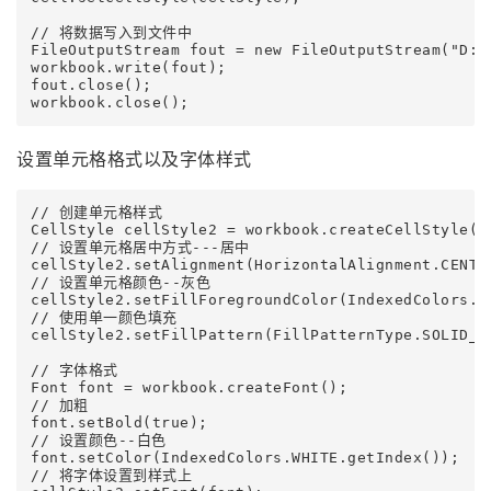
// 将数据写入到文件中

FileOutputStream fout = new FileOutputStream("D:\\
workbook.write(fout);

fout.close();

设置单元格格式以及字体样式
// 创建单元格样式

CellStyle cellStyle2 = workbook.createCellStyle();
// 设置单元格居中方式---居中

cellStyle2.setAlignment(HorizontalAlignment.CENTER
// 设置单元格颜色--灰色

cellStyle2.setFillForegroundColor(IndexedColors.GR
// 使用单一颜色填充

cellStyle2.setFillPattern(FillPatternType.SOLID_FO
// 字体格式

Font font = workbook.createFont();

// 加粗

font.setBold(true);

// 设置颜色--白色

font.setColor(IndexedColors.WHITE.getIndex());

// 将字体设置到样式上
