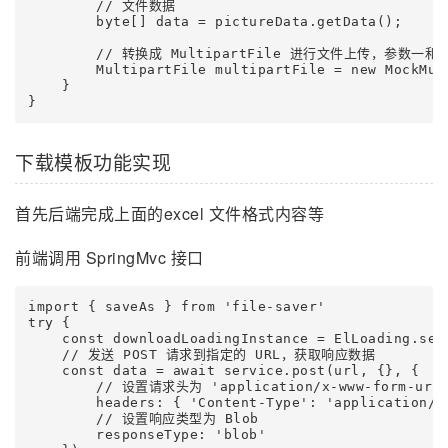
        // 文件数据

        byte[] data = pictureData.getData();

        // 转换成 MultipartFile 进行文件上传，参
        MultipartFile multipartFile = new MockMul
    }

下载模板功能实现
首先后端完成上面的excel 文件格式内容等
前端调用 SpringMvc 接口
import { saveAs } from 'file-saver'

try {

    const downloadLoadingInstance = ElLoading.s
    // 发送 POST 请求到指定的 URL，获取响应数据

    const data = await service.post(url, {}, {

        // 设置请求头为 'application/x-www-form-urlen
        headers: { 'Content-Type': 'application/x-
        // 设置响应类型为 Blob

        responseType: 'blob'
