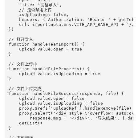
    title: '设备导入',

    // 是否禁用上传

    isUploading: false,

    headers: { Authorization: 'Bearer ' + getToken
    url: import.meta.env.VITE_APP_BASE_API + '/ar_
})

// 打开导入

function handleTeamImport() {

    upload.value.open = true

}

// 文件上传中

function handleFileProgress() {

    upload.value.isUploading = true

}

// 文件上传完成

function handleFileSuccess(response, file) {

    upload.value.open = false

    upload.value.isUploading = false

    proxy.$refs['uploadRef'].handleRemove(file)

    proxy.$alert('<div style=\'overflow: auto;ove
        response.msg + '</div>', '导入结果', { dange
    getList()

}

// 下载模板
