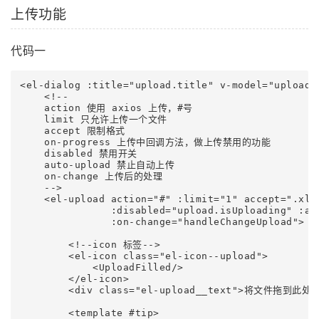
上传功能
代码一
<el-dialog :title="upload.title" v-model="upload.
    <!--

    action 使用 axios 上传，#号

    limit 只允许上传一个文件

    accept 限制格式

    on-progress 上传中回调方法，做上传禁用的功能

    disabled 禁用开关

    auto-upload 禁止自动上传

    on-change 上传后的处理

    -->

    <el-upload action="#" :limit="1" accept=".xls
               :disabled="upload.isUploading" :aut
               :on-change="handleChangeUpload">

        <!--icon 标签-->

        <el-icon class="el-icon--upload">

            <UploadFilled/>

        </el-icon>

        <div class="el-upload__text">将文件拖到此处
        <template #tip>
