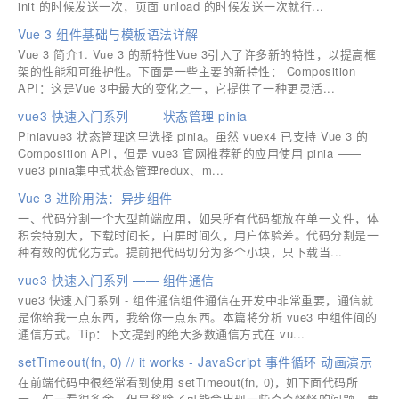
init 的时候发送一次，页面 unload 的时候发送一次就行...
Vue 3 组件基础与模板语法详解
Vue 3 简介1. Vue 3 的新特性Vue 3引入了许多新的特性，以提高框
架的性能和可维护性。下面是一些主要的新特性： Composition
API：这是Vue 3中最大的变化之一，它提供了一种更灵活...
vue3 快速入门系列 —— 状态管理 pinia
Piniavue3 状态管理这里选择 pinia。虽然 vuex4 已支持 Vue 3 的
Composition API，但是 vue3 官网推荐新的应用使用 pinia ——
vue3 pinia集中式状态管理redux、m...
Vue 3 进阶用法：异步组件
一、代码分割一个大型前端应用，如果所有代码都放在单一文件，体
积会特别大，下载时间长，白屏时间久，用户体验差。代码分割是一
种有效的优化方式。提前把代码切分为多个小块，只下载当...
vue3 快速入门系列 —— 组件通信
vue3 快速入门系列 - 组件通信组件通信在开发中非常重要，通信就
是你给我一点东西，我给你一点东西。本篇将分析 vue3 中组件间的
通信方式。Tip：下文提到的绝大多数通信方式在 vu...
setTimeout(fn, 0) // it works - JavaScript 事件循环 动画演示
在前端代码中很经常看到使用 setTimeout(fn, 0)，如下面代码所
示，乍一看很多余，但是移除了可能会出现一些奇奇怪怪的问题。要