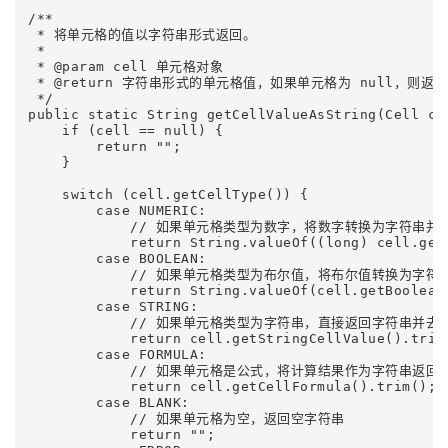
/**

 * 将单元格的值以字符串形式返回。

 *

 * @param cell 单元格对象

 * @return 字符串形式的单元格值，如果单元格为 null，则返回
 */

public static String getCellValueAsString(Cell cel
    if (cell == null) {

        return "";

    }

    switch (cell.getCellType()) {

        case NUMERIC:

            // 如果单元格类型为数字，将数字转换为字符串并去
            return String.valueOf((long) cell.getN
        case BOOLEAN:

            // 如果单元格类型为布尔值，将布尔值转换为字符
            return String.valueOf(cell.getBooleanC
        case STRING:

            // 如果单元格类型为字符串，直接返回字符串并去除
            return cell.getStringCellValue().trim(
        case FORMULA:

            // 如果单元格是公式，将计算结果作为字符串返回
            return cell.getCellFormula().trim();

        case BLANK:

            // 如果单元格为空，返回空字符串

            return "";
