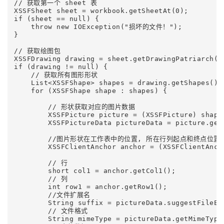
// 获取第一个 sheet 表

XSSFSheet sheet = workbook.getSheetAt(0);

if (sheet == null) {

    throw new IOException("损坏的文件！");

}

// 获取绘图包

XSSFDrawing drawing = sheet.getDrawingPatriarch();
if (drawing != null) {

    // 获取所有图形形状

    List<XSSFShape> shapes = drawing.getShapes();

    for (XSSFShape shape : shapes) {

        // 形状获取对应的图片数据

        XSSFPicture picture = (XSSFPicture) shape;
        XSSFPictureData pictureData = picture.getP
        //图片形状在工作表中的位置, 所在行列起点和终点位置

        XSSFClientAnchor anchor = (XSSFClientAncho
        // 行

        short col1 = anchor.getCol1();

        // 列

        int row1 = anchor.getRow1();

        //文件扩展名

        String suffix = pictureData.suggestFileExt
        // 文件格式

        String mimeType = pictureData.getMimeType(