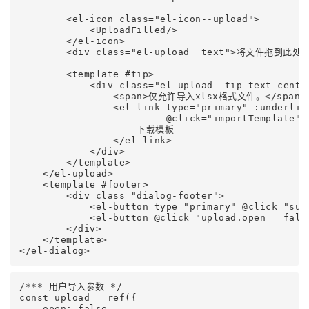
        <el-icon class="el-icon--upload">

            <UploadFilled/>

        </el-icon>

        <div class="el-upload__text">将文件拖到此处
        <template #tip>

            <div class="el-upload__tip text-center
                <span>仅允许导入xlsx格式文件。</span>

                <el-link type="primary" :underlin
                         @click="importTemplate">

                    下载模板

                </el-link>

            </div>

        </template>

    </el-upload>

    <template #footer>

        <div class="dialog-footer">

            <el-button type="primary" @click="sub
            <el-button @click="upload.open = fals
        </div>

    </template>

/*** 用户导入参数 */

const upload = ref({

    open: false,
