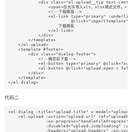
            <div class="el-upload__tip text-center
                <span>仅允许导入xls、xlsx格式文件。</sp
                <!--下载模版-->

                <el-link type="primary" :underlin
                         @click="importTemplate">

                    下载模板

                </el-link>

            </div>

        </template>

    </el-upload>

    <template #footer>

        <div class="dialog-footer">

            <!--确定后下载-->

            <el-button type="primary" @click="sub
            <el-button @click="upload.open = fals
        </div>

    </template>

代码二
<el-dialog :title="upload.title" v-model="upload.
    <el-upload :action="upload.url" ref="uploadRef
               :on-progress="handleFileProgress"

               :disabled="upload.isUploading" :aut
               :headers="upload.headers" :on-succe