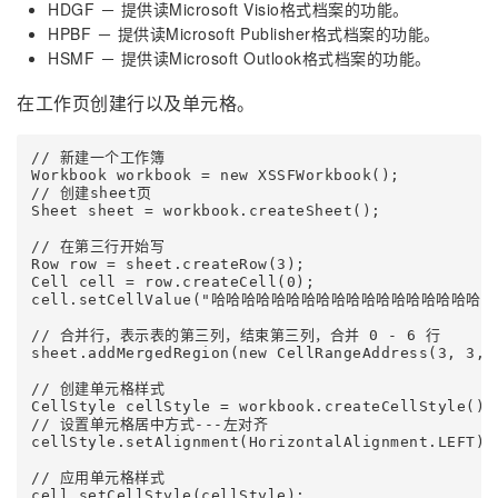
HDGF － 提供读Microsoft Visio格式档案的功能。
HPBF － 提供读Microsoft Publisher格式档案的功能。
HSMF － 提供读Microsoft Outlook格式档案的功能。
在工作页创建行以及单元格。
// 新建一个工作簿

Workbook workbook = new XSSFWorkbook();

// 创建sheet页

Sheet sheet = workbook.createSheet();

// 在第三行开始写

Row row = sheet.createRow(3);

Cell cell = row.createCell(0);

cell.setCellValue("哈哈哈哈哈哈哈哈哈哈哈哈哈哈哈哈哈哈哈哈
// 合并行，表示表的第三列，结束第三列，合并 0 - 6 行

sheet.addMergedRegion(new CellRangeAddress(3, 3, 0
// 创建单元格样式

CellStyle cellStyle = workbook.createCellStyle();

// 设置单元格居中方式---左对齐

cellStyle.setAlignment(HorizontalAlignment.LEFT);

// 应用单元格样式

cell.setCellStyle(cellStyle);
