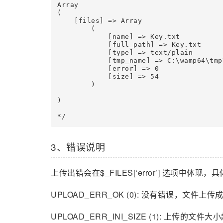
Array

(

    [files] => Array

        (

            [name] => Key.txt

            [full_path] => Key.txt

            [type] => text/plain

            [tmp_name] => C:\wamp64\tmp
            [error] => 0

            [size] => 54

        )

)

*/
3、错误说明
上传出错会在$_FILES[‘error’] 选项中体
UPLOAD_ERR_OK (0): 没有错误，文件上传
UPLOAD_ERR_INI_SIZE (1): 上传的文件大