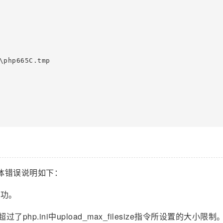
\php665C.tmp

现，具体错误说明如下：
成功。
小超过了php.ini中upload_max_filesize指令所设置的大小限制