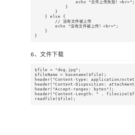
                echo "文件上传失败！<br>";

            }

        }

    } else {

        // 没有文件被上传

        echo "没有文件被上传！<br>";

    }

6、文件下载
$file = "dog.jpg";

$fileName = basename($file);

header("Content-type: application/octet
header("Content-Disposition: attachment
header("Accept-ranges: bytes");

header("Content-Length: " . filesize($fi