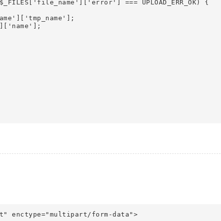
$_FILES['file_name']['error'] === UPLOAD_ERR_OK) {

ame']['tmp_name'];

]['name'];

t" enctype="multipart/form-data">
