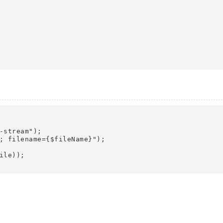
-stream");

; filename={$fileName}");

le));
