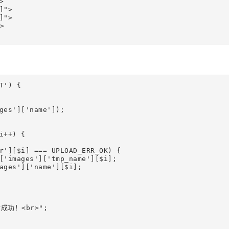


">

">



') {

ges']['name']);

++) {

r'][$i] === UPLOAD_ERR_OK) {

['images']['tmp_name'][$i];

ages']['name'][$i];

传成功！<br>";
