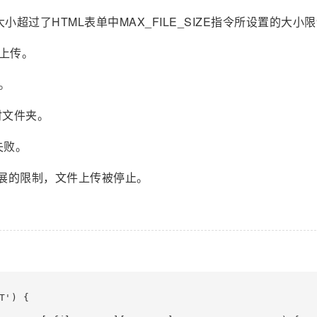
的文件大小超过了HTML表单中MAX_FILE_SIZE指令所设置的大小
分被上传。
传。
临时文件夹。
入失败。
PHP扩展的限制，文件上传被停止。
。
') {
