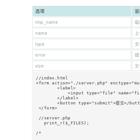
选项
说
tmp_name
临
name
上
type
文
error
错
size
文
//index.html 

<form action="./server.php" enctype="mu
        <label>

            <input type="file" name="fi
        </label>

        <button type="submit">提交</butto
 </form>

 //server.php

   print_r($_FILES); 

/*
