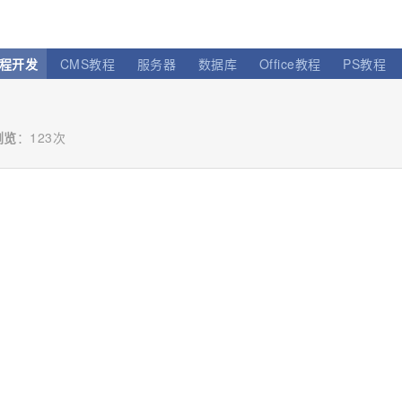
程开发
CMS教程
服务器
数据库
Office教程
PS教程
浏览
：
123次