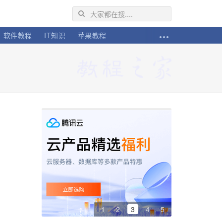
软件教程
IT知识
苹果教程
1
2
3
4
5