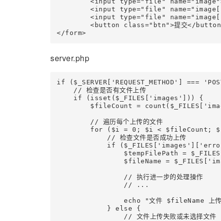
        <input type="file" name="image">
        <input type="file" name="image[]
        <input type="file" name="image[]
        <button class="btn">提交</button>
server.php
if ($_SERVER['REQUEST_METHOD'] === 'POST
    // 检查是否有文件上传

    if (isset($_FILES['images'])) {

        $fileCount = count($_FILES['ima
        // 遍历每个上传的文件

        for ($i = 0; $i < $fileCount; $i
            // 检查文件是否成功上传

            if ($_FILES['images']['erro
                $tempFilePath = $_FILES
                $fileName = $_FILES['im
                // 执行进一步的处理操作

                // ...

                echo "文件 $fileName 上
            } else {

                // 文件上传失败或未选择文件
