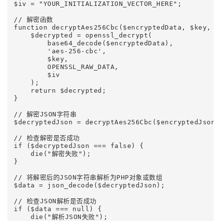
$iv = "YOUR_INITIALIZATION_VECTOR_HERE";

// 解密函数

function decryptAes256Cbc($encryptedData, $key, $i
    $decrypted = openssl_decrypt(

        base64_decode($encryptedData),

        'aes-256-cbc',

        $key,

        OPENSSL_RAW_DATA,

        $iv

    );

    return $decrypted;

}

// 解密JSON字符串

$decryptedJson = decryptAes256Cbc($encryptedJson, 
// 检查解密是否成功

if ($decryptedJson === false) {

    die("解密失败");

}

// 将解密后的JSON字符串解析为PHP对象或数组

$data = json_decode($decryptedJson);

// 检查JSON解析是否成功

if ($data === null) {

    die("解析JSON失败");
