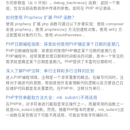
引的参数值（从 0 开始）。debug_backtrace() 函数：返回一个数
组，包含当前函数调用中传递的参数。如何在 PHP 中记录函...
如何使用 Prophecy 扩展 PHP 函数？
使用 prophecy 扩展 php 函数可通过以下步骤实现：使用 composer
安装 prophecy。使用 prophesize() 方法创建桩对象。使用 will() 方
法配置桩对象的行为。使用 shouldhavebee...
PHP日期编程指南：探索如何使用PHP确定某个日期的星期几
PHP日期编程指南：探索如何使用PHP确定某个日期的星期几在
PHP编程中，经常需要处理日期和时间相关的问题，其中一个常见的
需求就是确定某个日期是星期几。PHP提供了丰富的日期和时...
深入了解PHP注释：单行注释和多行注释的区别
进入PHP编程领域，注释是一个非常重要的概念。在编写代码时，注
释对于阐述代码意图、帮助其他开发者理解代码逻辑以及方便自己日
后维护代码都是至关重要的。在PHP中，注释分为单行...
PHP字符串截取方法大全：mb_substr()不再适用
在PHP中，对字符串进行截取是常见操作之一，而最常用的函数之一
就是mb_substr()函数。然而，随着PHP版本的更新，mb_substr()这
一函数在某些情况下可能不再适用，可能会导致字符编码问...