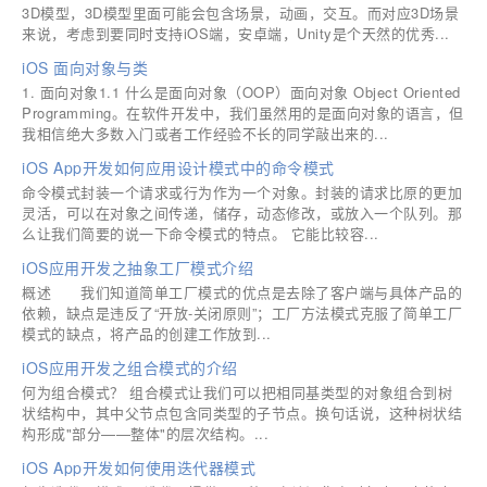
3D模型，3D模型里面可能会包含场景，动画，交互。而对应3D场景
来说，考虑到要同时支持iOS端，安卓端，Unity是个天然的优秀...
iOS 面向对象与类
1. 面向对象1.1 什么是面向对象（OOP）面向对象 Object Oriented
Programming。在软件开发中，我们虽然用的是面向对象的语言，但
我相信绝大多数入门或者工作经验不长的同学敲出来的...
iOS App开发如何应用设计模式中的命令模式
命令模式封装一个请求或行为作为一个对象。封装的请求比原的更加
灵活，可以在对象之间传递，储存，动态修改，或放入一个队列。那
么让我们简要的说一下命令模式的特点。 它能比较容...
iOS应用开发之抽象工厂模式介绍
概述 我们知道简单工厂模式的优点是去除了客户端与具体产品的
依赖，缺点是违反了“开放-关闭原则”；工厂方法模式克服了简单工厂
模式的缺点，将产品的创建工作放到...
iOS应用开发之组合模式的介绍
何为组合模式？ 组合模式让我们可以把相同基类型的对象组合到树
状结构中，其中父节点包含同类型的子节点。换句话说，这种树状结
构形成"部分——整体"的层次结构。...
iOS App开发如何使用迭代器模式