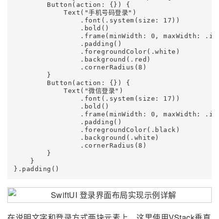
        Button(action: {}) {

            Text("手机号码登录")

                .font(.system(size: 17))

                .bold()

                .frame(minWidth: 0, maxWidth: .inf
                .padding()

                .foregroundColor(.white)

                .background(.red)

                .cornerRadius(8)

        }

        Button(action: {}) {

            Text("微信登录")

                .font(.system(size: 17))

                .bold()

                .frame(minWidth: 0, maxWidth: .inf
                .padding()

                .foregroundColor(.black)

                .background(.white)

                .cornerRadius(8)

        }

    }

在说明文字和登录方式两块元素上，这里使用VStack垂直