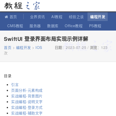
教程之家
首页
业界资讯
AI教程
经验之谈
编程开发
CMS教程
服务器
数据库
Office教程
PS教程
软件教程
IT知识
苹果教程
SwiftUI 登录界面布局实现示例详解
首页
>
编程开发
>
IOS
日期
：2023-07-25 /
浏览
：
123
次
目录
引言
页面分析-元素构成
实战编程-背景图片
实战编程-说明文字
实战编程-登录方式
实战编程-辅助文字