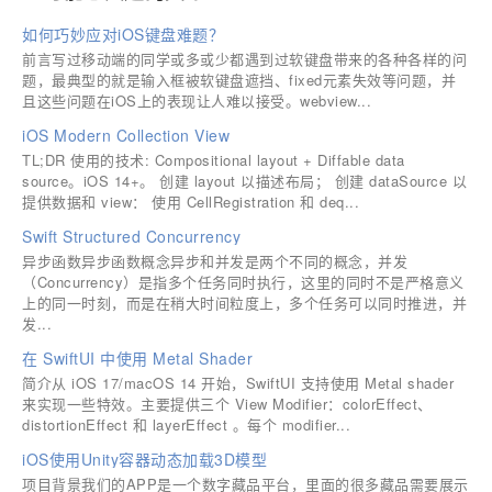
如何巧妙应对iOS键盘难题？
前言写过移动端的同学或多或少都遇到过软键盘带来的各种各样的问
题，最典型的就是输入框被软键盘遮挡、fixed元素失效等问题，并
且这些问题在iOS上的表现让人难以接受。webview...
iOS Modern Collection View
TL;DR 使用的技术: Compositional layout + Diffable data
source。iOS 14+。 创建 layout 以描述布局； 创建 dataSource 以
提供数据和 view： 使用 CellRegistration 和 deq...
Swift Structured Concurrency
异步函数异步函数概念异步和并发是两个不同的概念，并发
（Concurrency）是指多个任务同时执行，这里的同时不是严格意义
上的同一时刻，而是在稍大时间粒度上，多个任务可以同时推进，并
发...
在 SwiftUI 中使用 Metal Shader
简介从 iOS 17/macOS 14 开始，SwiftUI 支持使用 Metal shader
来实现一些特效。主要提供三个 View Modifier：colorEffect、
distortionEffect 和 layerEffect 。每个 modifier...
iOS使用Unity容器动态加载3D模型
项目背景我们的APP是一个数字藏品平台，里面的很多藏品需要展示