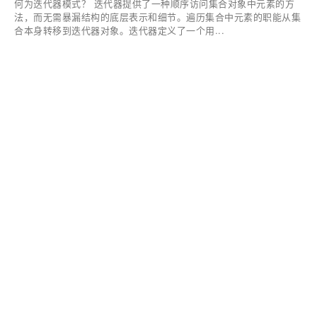
何为迭代器模式？ 迭代器提供了一种顺序访问集合对象中元素的方
法，而无需暴漏结构的底层表示和细节。遍历集合中元素的职能从集
合本身转移到迭代器对象。迭代器定义了一个用...