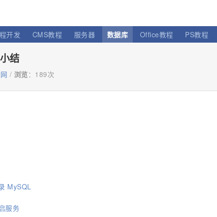
程开发
CMS教程
服务器
数据库
Office教程
PS教程
法小结
联网
/
浏览
：
189次
 MySQL
重启服务