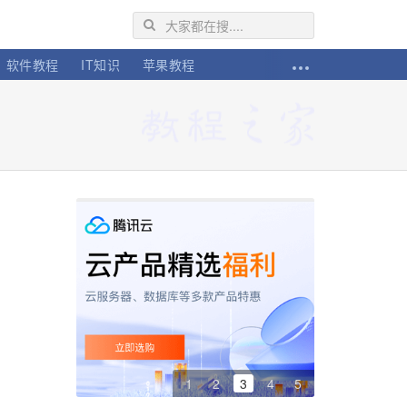
软件教程
IT知识
苹果教程
1
2
3
4
5