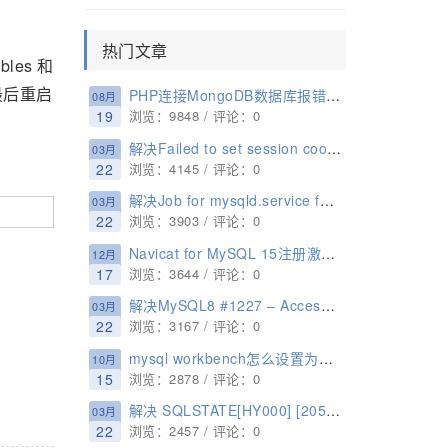
热门文章
les 和
最后重启
PHP连接MongoDB数据库报错“No suitable servers found (`serverSelectionTryOnce` set)”的解决办法
08月
19
浏览：9848 / 评论：0
解决Failed to set session cookie. Maybe you are using HTTP instead of HTTPS to access phpMyAdmin
03月
22
浏览：4145 / 评论：0
解决Job for mysqld.service failed because the control process exited with error code. See “systemctl status mysqld.service” and “journalctl -xe” for details.
03月
22
浏览：3903 / 评论：0
Navicat for MySQL 15注册激活详细教程
12月
17
浏览：3644 / 评论：0
解决MySQL8 #1227 – Access denied; you need (at least one of) the SYSTEM_USER privilege(s) for this operation
03月
22
浏览：3167 / 评论：0
mysql workbench怎么设置为中文？
10月
15
浏览：2878 / 评论：0
解决 SQLSTATE[HY000] [2054] The server requested authentication method unknown to the client
03月
22
浏览：2457 / 评论：0