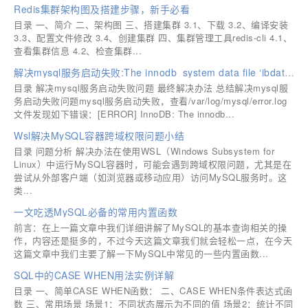
Redis集群架构图及搭建步骤，新手必看
目录 一、简介 二、架构图 三、搭建集群 3.1、下载 3.2、编译安装
3.3、配置文件修改 3.4、创建集群 四、集群管理工具redis-cli 4.1、
查看集群信息 4.2、检查集群...
解决mysql服务启动失败:The innodb_system data file ‘ibdata1‘ must be writable问题
目录 解决mysql服务启动失败问题 最终解决办法 总结解决mysql服
务启动失败问题mysql服务启动失败，查看/var/log/mysql/error.log
文件发现如下错误：[ERROR] InnoDB: The innodb...
Wsl解决MySQL容器跨域权限问题小结
目录 问题分析 解决办法在使用WSL（Windows Subsystem for
Linux）中运行MySQL容器时，可能会遇到跨域权限问题，尤其是在
尝试从外部客户端（如浏览器或移动应用）访问MySQL服务时。这
类...
一文吃透MySQL必备的常用内置函数
前言：在上一篇文章中我们详细讲解了MySQL的基本查询相关的操
作，内容还是挺多的，不过今天这篇文章我们就会轻松一点，在今天
这篇文章中我们主要了解一下MySQL中常见的一些内置函数...
SQL中的CASE WHEN用法实例详解
目录 一、简单CASE WHEN函数： 二、CASE WHEN条件表达式函
数 三、常用场景 场景1：不同状态展示为不同的值 场景2：统计不同