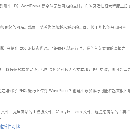
何找到附件 ID？WordPress 是全球无数网站的支柱。它的灵活性很大程度上
菜单添加到您的网站。然而，随着您添加越来越多的页面、帖子和其他杂项内容
常会给出 200 的状态代码。当网站无法运行时，我们首先要做的事情之
文本来说可以快速轻松地完成，但如果您想对较大的文本部分进行更改，则可能需
不确定如何将 PNG 徽标上传到 WordPress？创建和添加徽标可能看起来很
php 文件（充当网站的主模板文件）和 style。 css 文件，这是您网站的主要
.
单构建插件对比