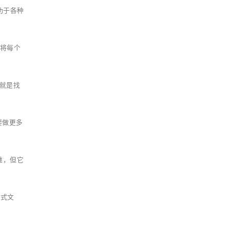
归功于各种
，将每个
一就是找
要做更多
困难，但它
样式文