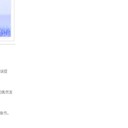
错误提
们偶然发
何操作。