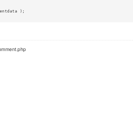
entdata );

omment.php