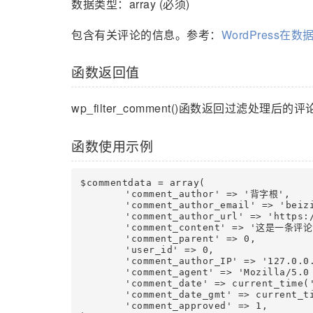
数据类型：array (必须)
包含有关评论的信息。参考：
WordPress在数
函数返回值
wp_filter_comment()函数返回过滤处理后的
函数使用示例
$commentdata = array(

	'comment_author' => '背字根',

	'comment_author_email' => 'beizigen@qq.com',

	'comment_author_url' => 'https://www.beizigen.com/',

	'comment_content' => '这是一条评论',

	'comment_parent' => 0,

	'user_id' => 0,

	'comment_author_IP' => '127.0.0.1',

	'comment_agent' => 'Mozilla/5.0 (Windows NT 10.0; Win64; x64) AppleWebKit/537.36 (KHTML, like Gecko) Chrome/89.0.4389.82 Safari/537.36',

	'comment_date' => current_time('mysql'),

	'comment_date_gmt' => current_time('mysql', 1),

	'comment_approved' => 1,
