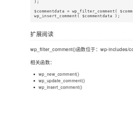
);

$commentdata = wp_filter_comment( $comm
扩展阅读
wp_filter_comment()函数位于：wp-includes/c
相关函数：
wp_new_comment()
wp_update_comment()
wp_insert_comment()