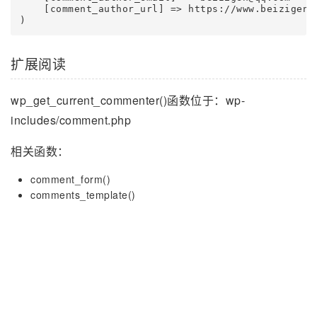
    [comment_author_url] => https://www.beizigen.c
扩展阅读
wp_get_current_commenter()函数位于：wp-
includes/comment.php
相关函数：
comment_form()
comments_template()