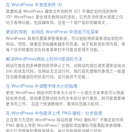
在 WordPress 中发现附件 ID
需要知道 WordPress 媒体文件的附件 ID？不确定如何找到附件
ID？WordPress 是全球无数网站的支柱。它的灵活性很大程度上归
功于各种功能，包括媒体库。这是一个用户友好的媒体文...
更好的导航：如何在 WordPress 中添加下拉菜单
WordPress 具有内置菜单管理系统，可以轻松地将菜单添加到您的
网站。然而，随着您添加越来越多的页面、帖子和其他杂项内容，将
每个目的地都包含在标准菜单栏中可能会变得不可能。...
解决WordPress网站上的500错误的方法
网站可能会因多种原因突然停止工作。对网站的成功请求通常会给出
200 的状态代码。当网站无法运行时，我们首先要做的事情之一就是
找出服务器返回的状态代码。这可能并不总能...
在 WordPress 中调整字体大小的指南
更改 WordPress 网站中的字体大小对于一小部分文本来说可以快速
轻松地完成，但如果您想对较大的文本部分进行更改，则可能需要做
更多的工作。 在这个快速教程中，我将向您展示如何...
在 WordPress 中创建并上传 PNG 徽标：分步指南
正在努力为您的 WordPress 网站创建 PNG 徽标吗？不确定如何将
PNG 徽标上传到 WordPress？创建和添加徽标可能看起来很困难，
但它比您想象的要容易得多。本分步指南将详细介绍如...