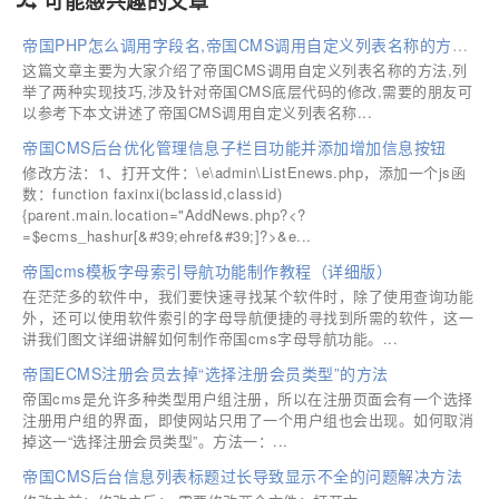
可能感兴趣的文章
帝国PHP怎么调用字段名,帝国CMS调用自定义列表名称的方法(简单二次开发实现)
这篇文章主要为大家介绍了帝国CMS调用自定义列表名称的方法,列
举了两种实现技巧,涉及针对帝国CMS底层代码的修改,需要的朋友可
以参考下本文讲述了帝国CMS调用自定义列表名称...
帝国CMS后台优化管理信息子栏目功能并添加增加信息按钮
修改方法：1、打开文件：\e\admin\ListEnews.php，添加一个js函
数：function faxinxi(bclassid,classid)
{parent.main.location="AddNews.php?<?
=$ecms_hashur[&#39;ehref&#39;]?>&e...
帝国cms模板字母索引导航功能制作教程（详细版）
在茫茫多的软件中，我们要快速寻找某个软件时，除了使用查询功能
外，还可以使用软件索引的字母导航便捷的寻找到所需的软件，这一
讲我们图文详细讲解如何制作帝国cms字母导航功能。...
帝国ECMS注册会员去掉“选择注册会员类型”的方法
帝国cms是允许多种类型用户组注册，所以在注册页面会有一个选择
注册用户组的界面，即使网站只用了一个用户组也会出现。如何取消
掉这一“选择注册会员类型”。方法一：...
帝国CMS后台信息列表标题过长导致显示不全的问题解决方法