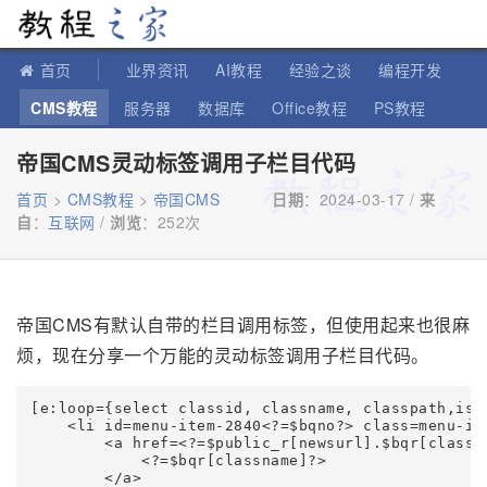
教程之家
首页
业界资讯
AI教程
经验之谈
编程开发
CMS教程
服务器
数据库
Office教程
PS教程
软件教程
IT知识
苹果教程
帝国CMS灵动标签调用子栏目代码
首页
>
CMS教程
>
帝国CMS
日期
：2024-03-17 /
来
自
：
互联网
/
浏览
：
252次
帝国CMS有默认自带的栏目调用标签，但使用起来也很麻
烦，现在分享一个万能的灵动标签调用子栏目代码。
[e:loop={select classid, classname, classpath,isl
    <li id=menu-item-2840<?=$bqno?> class=menu-it
        <a href=<?=$public_r[newsurl].$bqr[classpa
            <?=$bqr[classname]?>

        </a>
