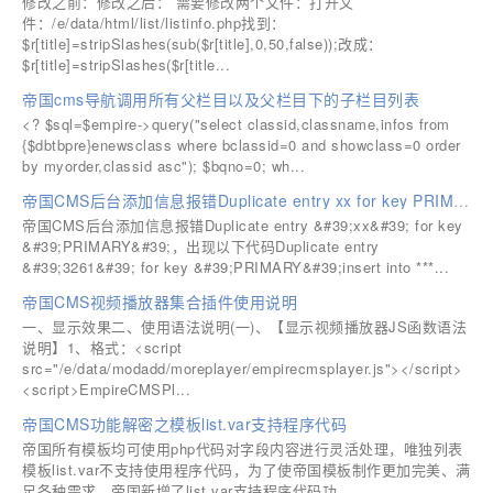
修改之前：修改之后： 需要修改两个文件：打开文
件：/e/data/html/list/listinfo.php找到：
$r[title]=stripSlashes(sub($r[title],0,50,false));改成：
$r[title]=stripSlashes($r[title...
帝国cms导航调用所有父栏目以及父栏目下的子栏目列表
<? $sql=$empire->query("select classid,classname,infos from
{$dbtbpre}enewsclass where bclassid=0 and showclass=0 order
by myorder,classid asc"); $bqno=0; wh...
帝国CMS后台添加信息报错Duplicate entry xx for key PRIMARY
帝国CMS后台添加信息报错Duplicate entry &#39;xx&#39; for key
&#39;PRIMARY&#39;，出现以下代码Duplicate entry
&#39;3261&#39; for key &#39;PRIMARY&#39;insert into ***...
帝国CMS视频播放器集合插件使用说明
一、显示效果二、使用语法说明(一)、【显示视频播放器JS函数语法
说明】1、格式：<script
src="/e/data/modadd/moreplayer/empirecmsplayer.js"></script>
<script>EmpireCMSPl...
帝国CMS功能解密之模板list.var支持程序代码
帝国所有模板均可使用php代码对字段内容进行灵活处理，唯独列表
模板list.var不支持使用程序代码，为了使帝国模板制作更加完美、满
足各种需求，帝国新增了list.var支持程序代码功...