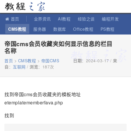
教程之家
首页
业界资讯
AI教程
经验之谈
编程开发
CMS教程
服务器
数据库
Office教程
PS教程
软件教程
IT知识
苹果教程
帝国cms会员收藏夹如何显示信息的栏目
名称
首页
>
CMS教程
>
帝国CMS
日期
：2024-03-17 /
来
自
：
互联网
/
浏览
：
187次
找到帝国cms会员收藏夹的模板地址
etemplatememberfava.php
找到