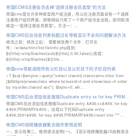
帝国ECMS注册会员去掉“选择注册会员类型”的方法
帝国cms是允许多种类型用户组注册，所以在注册页面会有一个选择
注册用户组的界面，即使网站只用了一个用户组也会出现。如何取消
掉这一“选择注册会员类型”。方法一：...
帝国CMS后台信息列表标题过长导致显示不全的问题解决方法
修改之前：修改之后： 需要修改两个文件：打开文
件：/e/data/html/list/listinfo.php找到：
$r[title]=stripSlashes(sub($r[title],0,50,false));改成：
$r[title]=stripSlashes($r[title...
帝国cms导航调用所有父栏目以及父栏目下的子栏目列表
<? $sql=$empire->query("select classid,classname,infos from
{$dbtbpre}enewsclass where bclassid=0 and showclass=0 order
by myorder,classid asc"); $bqno=0; wh...
帝国CMS后台添加信息报错Duplicate entry xx for key PRIMARY
帝国CMS后台添加信息报错Duplicate entry &#39;xx&#39; for key
&#39;PRIMARY&#39;，出现以下代码Duplicate entry
&#39;3261&#39; for key &#39;PRIMARY&#39;insert into ***...
帝国CMS视频播放器集合插件使用说明
一、显示效果二、使用语法说明(一)、【显示视频播放器JS函数语法