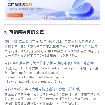
可能感兴趣的文章
帝国PHP怎么调用字段名,帝国CMS调用自定义列表名称的方法(简单二次开发实现)
这篇文章主要为大家介绍了帝国CMS调用自定义列表名称的方法,列
举了两种实现技巧,涉及针对帝国CMS底层代码的修改,需要的朋友可
以参考下本文讲述了帝国CMS调用自定义列表名称...
帝国CMS后台优化管理信息子栏目功能并添加增加信息按钮
修改方法：1、打开文件：\e\admin\ListEnews.php，添加一个js函
数：function faxinxi(bclassid,classid)
{parent.main.location="AddNews.php?<?
=$ecms_hashur[&#39;ehref&#39;]?>&e...
帝国cms模板字母索引导航功能制作教程（详细版）
在茫茫多的软件中，我们要快速寻找某个软件时，除了使用查询功能
外，还可以使用软件索引的字母导航便捷的寻找到所需的软件，这一
讲我们图文详细讲解如何制作帝国cms字母导航功能。...