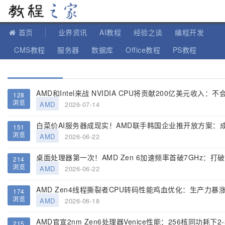
教程之家
首页
业界资讯
AI教程
经验之谈
编程开发
CMS教程
服务器
数据库
Office教程
PS教程
软件教程
IT知识
苹果教程
AMD和Intel来战 NVIDIA CPU将贡献200亿美元收入：
128
浏览
AMD
2026-07-14
白菜价AI服务器成现实！AMD联手韩国企业推开放方案：成
151
浏览
AMD
2026-06-22
214
浏览
AMD
2026-06-22
AMD Zen4线程撕裂者CPU转码性能鸡血优化：生产力暴涨
174
浏览
AMD
2026-06-18
AMD官宣2nm Zen6处理器Venice性能：256核同功耗下2
215