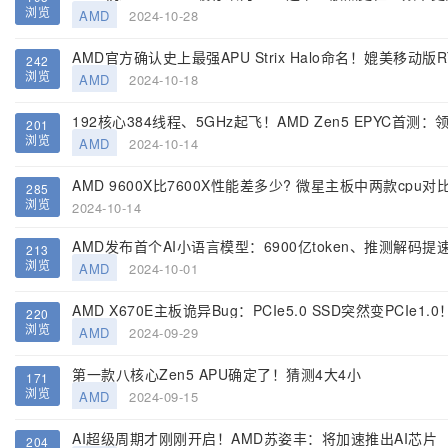
浏览
AMD
2024-10-28
AMD官方确认史上最强APU Strix Halo命名！媲美移动版RT
242
浏览
AMD
2024-10-18
192核心384线程、5GHz起飞！AMD Zen5 EPYC首测
201
浏览
AMD
2024-10-14
AMD 9600X比7600X性能差多少? 微星主板中两款cpu对
285
浏览
2024-10-14
AMD发布首个AI小语言模型：6900亿token、推测解码提速
213
浏览
AMD
2024-10-01
AMD X670E主板诡异Bug：PCIe5.0 SSD突然变PCIe1
220
浏览
AMD
2024-09-29
第一款八核心Zen5 APU确定了！猜测4大4小
171
浏览
AMD
2024-09-15
AI超级周期才刚刚开启！AMD苏姿丰：将加速推出AI芯片
204