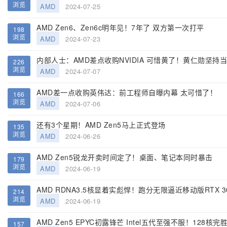
浏览
AMD
2024-07-25
AMD Zen6、Zen6c明年见！7年了 双方第一次打平
198
浏览
AMD
2024-07-23
内部人士：AMD差点收购NVIDIA 可惜黄了！黄仁勋坚持当
226
浏览
AMD
2024-07-07
AMD差一点收购英伟达：前工程师自曝内幕 太可惜了！
166
浏览
AMD
2024-07-06
还有3个星期！AMD Zen5马上正式登场
135
浏览
AMD
2024-06-26
AMD Zen5锐龙开卖时间定了！桌面、笔记本同时暴击
179
浏览
AMD
2024-06-19
AMD RDNA3.5核显着实彪悍！跑分无限逼近移动版RTX 3
214
浏览
AMD
2024-06-19
AMD Zen5 EPYC初露锋芒 Intel五代至强不服！128核完
157