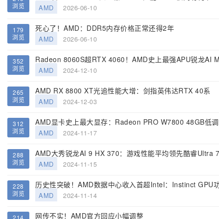
浏览
AMD
2026-06-10
死心了！AMD：DDR5内存价格正常还得2年
179
浏览
AMD
2026-06-10
352
浏览
AMD
2024-12-10
AMD RX 8800 XT光追性能大增：剑指英伟达RTX 40系
265
浏览
AMD
2024-12-03
AMD显卡史上最大显存：Radeon PRO W7800 48GB低
312
浏览
AMD
2024-11-17
AMD大秀锐龙AI 9 HX 370：游戏性能平均领先酷睿Ultra 7 
288
浏览
AMD
2024-11-15
历史性突破！AMD数据中心收入首超Intel：Instinct GP
228
浏览
AMD
2024-11-14
网传不实！AMD官方回应小幅调整
214