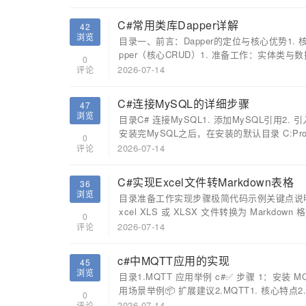
C#常用类库Dapper详解
42
浏览
目录一、前言：Dapper的定位与核心优势1. 
pper（核心CRUD）1. 准备工作：实体类与数
0
2026-07-14
评论
C#连接MySQL的详细步骤
47
浏览
目录C# 连接MySQL1. 添加MySQL引用2.
安装完MySQL之后，在安装的默认目录 C:Program 
0
2026-07-14
评论
C#实现Excel文件转Markdown表格
36
浏览
目录准备工作实现步骤极简代码示例关键点说明1. S
xcel XLS 或 XLSX 文件转换为 Markdown 
0
2026-07-14
评论
c#中MQTT应用的实现
45
浏览
目录1.MQTT 应用举例 c#✅ 步骤 1：安装 
用场景举例📦 扩展建议2.MQTT1. 核心特点2. 
0
2026-07-14
评论