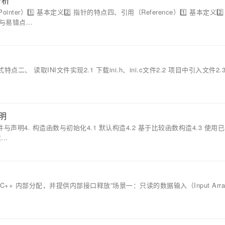
分析
r）1️⃣ 基本定义2️⃣ 指针的特点四、引用（Reference）1️⃣ 基本定义2️
易错点...
特点二、 读取INI文件实现2.1 下载ini.h、ini.c文件2.2 项目中引入文件2.
说明
3. 头文件与声明4. 构造函数与初始化4.1 默认构造4.2 基于比较函数构造4.3 使用
..
须“C++ 内部分配，并提供内部接口释放”场景一：只读的数据输入（Input Arrays 