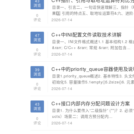
C++指针、引用与取地址运算符对比
43
浏览
目录一、引言二、一句话快速理解三、指针（Pointe
果3️⃣ 引用的特点五、取地址运算符&六、进阶与
0
2026-07-14
评论
C++中INI配置文件读取技术详解
47
浏览
目录一、INI文件格式概述1.1 基本结构1.2 格式
&rarr; C/C++ &rarr; 常规 &rarr; 附加包含...
0
2026-07-14
评论
C++中的priority_queue容器使用及
39
浏览
目录1.priority_queue概述2. 基本特性
初始化5. 容量操作5.1empty()5.2size()6. 元素.
0
2026-07-14
评论
C++接口内部内存分配问题设计方案
43
浏览
目录1. 为什么要传入“二级指针” (**)？2. 必
ucts）场景二：调用方预分配内...
0
2026-07-14
评论