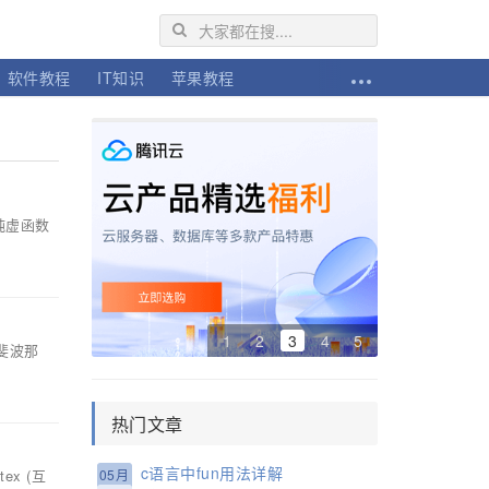
软件教程
IT知识
苹果教程
不限流量！
义纯虚函数
1
2
3
4
5
求斐波那
热门文章
c语言中fun用法详解
ex (互
05月