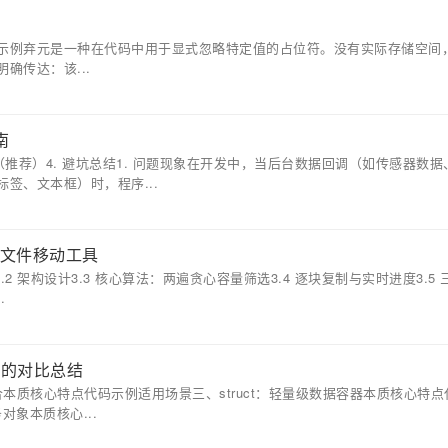
示例弃元是一种在代码中用于显式忽略特定值的占位符。没有实际存储空间
确传达：该...
南
方案（推荐）4. 避坑总结1. 问题现象在开发中，当后台数据回调（如传感器数
签、文本框）时，程序...
速的文件移动工具
2 架构设计3.3 核心算法：两遍贪心容量筛选3.4 逐块复制与实时进度3.5
.
类型的对比总结
本质核心特点代码示例适用场景三、struct：轻量级数据容器本质核心特点
对象本质核心...