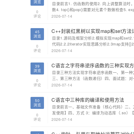
浏览
目录前言1. 仿函数的使用2. 向上调整算法时
数4. top()和pop()需要对元素个数做检查5. explic
0
2026-07-14
评论
C++封装红黑树以实现map和set方法
45
浏览
目录1.源码及框架分析2.模拟实现map和set2.1实
代码2.2.2iterator实现思路分析2.3map支持[]2.
0
2026-07-14
评论
C语言之字符串逆序函数的三种实现
39
浏览
目录三种方法实现字符串逆序函数一、第一种方
三、第三种方法（函数递归）四、面试题：对一
0
2026-07-14
评论
C语言中三种库的编译和使用方法
50
浏览
目录前言一、基础文件准备（核心代码）二、方
发使用】四、方式 3：编译为动态库（.so）【
0
2026-07-14
评论