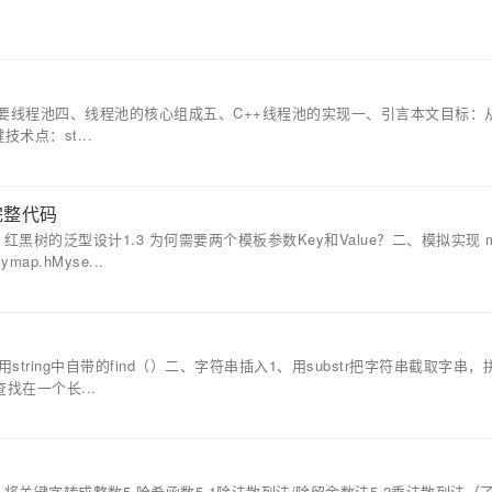
.
要线程池四、线程池的核心组成五、C++线程池的实现一、引言本文目标：
术点：st...
完整代码
 红黑树的泛型设计1.3 为何需要两个模板参数Key和Value？二、模拟实现 m
ap.hMyse...
tring中自带的find（）二、字符串插入1、用substr把字符串截取字串，
找在一个长...
.将关键字转成整数5.哈希函数5.1除法散列法/除留余数法5.2乘法散列法（了