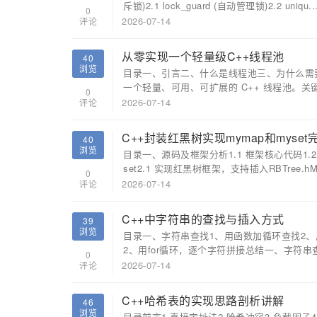
斥锁)2.1 lock_guard (自动管理锁)2.2 uniqu..
0
2026-07-14
评论
从零实现一个轻量级C++线程池
40
浏览
目录一、引言二、什么是线程池三、为什么需
一个轻量、可用、可扩展的 C++ 线程池。关键技
0
2026-07-14
评论
C++封装红黑树实现mymap和myset
40
浏览
目录一、源码及框架分析1.1 框架核心代码1.2
set2.1 实现红黑树框架，支持插入RBTree.hMym
0
2026-07-14
评论
C++中字符串的查找与插入方式
39
浏览
目录一、字符串查找1、用函数加循环查找2、用s
2、用for循环，逐个字符拼接总结一、字符串查
0
2026-07-14
评论
C++哈希表的实现思路剖析讲解
46
浏览
目录前言1.直接定址法2.哈希冲突3.负载因子4