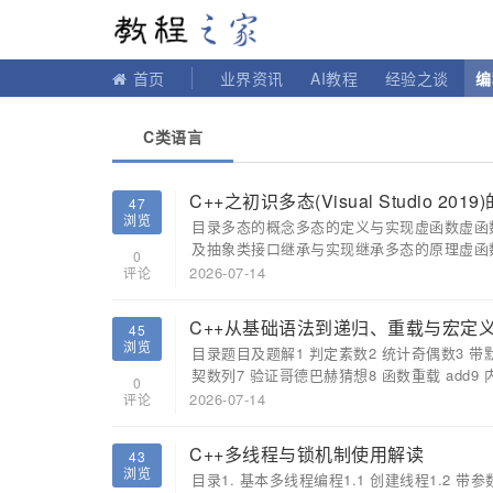
教程之家
首页
业界资讯
AI教程
经验之谈
编
C类语言
C++之初识多态(Visual Studio 201
47
浏览
目录多态的概念多态的定义与实现虚函数虚函数的重写
及抽象类接口继承与实现继承多态的原理虚函数
0
2026-07-14
评论
C++从基础语法到递归、重载与宏定
45
浏览
目录题目及题解1 判定素数2 统计奇偶数3 带默认参数的阶乘
契数列7 验证哥德巴赫猜想8 函数重载 add9 内.
0
2026-07-14
评论
C++多线程与锁机制使用解读
43
浏览
目录1. 基本多线程编程1.1 创建线程1.2 带参数的线程