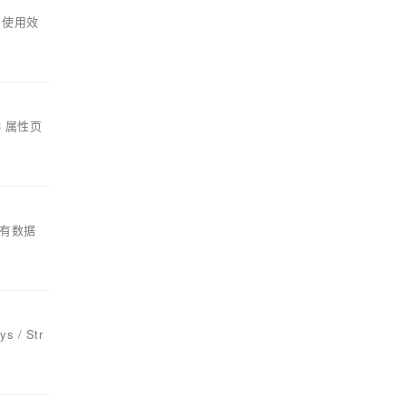
⃣ 使用效
3 属性页
已有数据
/ Str