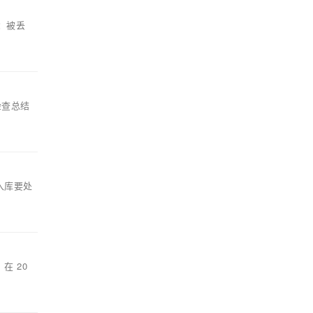
制：被丢
点检查总结
入库要处
 在 20