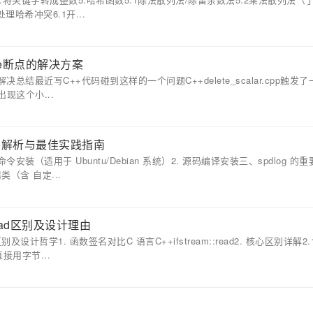
理哈希冲突6.1开...
.exe断点的解决方案
最近写C++代码碰到这样的一个问题C++delete_scalar.cpp触发了一
现这个小...
心架构解析与最佳实践指南
接命令安装（适用于 Ubuntu/Debian 系统）2. 源码编译安装三、spdlog 的
（含 自定...
::read区别及设计理由
ead区别及设计哲学1. 函数签名对比C 语言C++ifstream::read2. 核心区别详解2.
直接用字节...