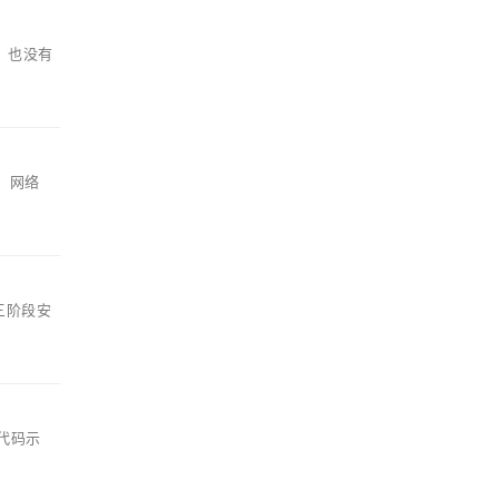
，也没有
据、网络
 三阶段安
代码示