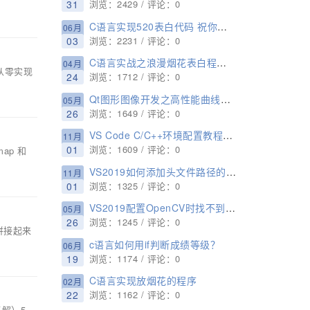
31
浏览：2429 / 评论：0
C语言实现520表白代码 祝你表白成功!
06月
03
浏览：2231 / 评论：0
C语言实战之浪漫烟花表白程序代码
04月
从零实现
24
浏览：1712 / 评论：0
Qt图形图像开发之高性能曲线图模块QCustomplot库详细使用方法与实例(支持动、静曲线图)
05月
26
浏览：1649 / 评论：0
VS Code C/C++环境配置教程(无法打开源文件“xxxxxx.h”或者检测到 #include 错误,请更新includePath)(POSIX API)
11月
01
浏览：1609 / 评论：0
ap 和
VS2019如何添加头文件路径的方法步骤
11月
01
浏览：1325 / 评论：0
VS2019配置OpenCV时找不到Microsoft.Cpp.x64.user的解决方法
05月
26
浏览：1245 / 评论：0
拼接起来
c语言如何用if判断成绩等级？
06月
19
浏览：1174 / 评论：0
C语言实现放烟花的程序
02月
22
浏览：1162 / 评论：0
解）5.