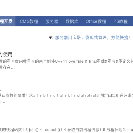
程开发
CMS教程
服务器
数据库
Office教程
PS教程
阿里云轻量主机，35元起，200M带宽
腾讯云主机，优惠购，手慢无！
9)的使用
服务器用宝塔，傻瓜式管理，方便快捷！
虚函数重写的两个例外C++11 override & final重载&重写&重定
存在...
义
4 求a ! + b ! + c ! a! + b! + c!a!+b!+c!5 判定闰年6 递归
..
函数1.3 join() 和 detach()1.4 获取当前线程信息1.5 线程休眠2. mut