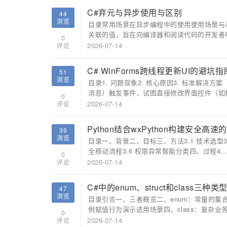
C#弃元与异步使用与区别
44
浏览
目录常用场景在异步编程中的使用使用场景与
关联的值，旨在向编译器和阅读代码的开发者明
0
2026-07-14
评论
C# WinForms跨线程更新UI的避坑指
51
浏览
目录1. 问题现象2. 核心原因3. 标准解决
消息）触发事件，试图直接修改界面控件（如标
0
2026-07-14
评论
Python结合wxPython构建安全高
39
浏览
目录一、背景二、目标三、方法3.1 技术选型3.
全移动流程3.6 权限异常智能分类四、过程4...
0
2026-07-14
评论
C#中的enum、struct和class三种
47
浏览
目录引言一、三者概览二、enum：常量的集合
例赋值行为演示适用场景四、class：复杂业务
0
2026-07-14
评论