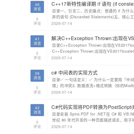
C++17新特性编译期 if 语句 (if const
46
浏览
目录一、引言二、历史痛点：普通的 if 为什么在
弃的语句 (Discarded Statements)五、核心
0
2026-07-14
评论
解决C++Exception Thrown:出现在VS
41
浏览
目录C++Exception Thrown:出现在VS20
C++Exception Thrown:出现在VS2017locale0
0
2026-07-14
评论
c# 中间表的实现方式
36
浏览
目录✅ 一句话定义：✅ 为什么一定要用「中
理」的冲突2. 数据清洗+格式转换（你的Modbu
0
2026-07-14
评论
C#代码实现将PDF转换为PostScript(
42
浏览
目录安装 Spire.PDF for .NET在 C# 和 VB.
世纪 80 年代开发的一种页面描述语言，用于将
0
2026-07-14
评论