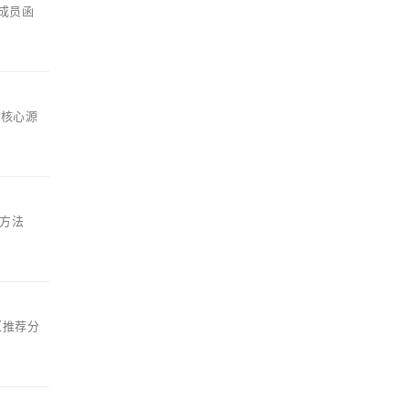
t成员函
or核心源
的方法
【推荐分