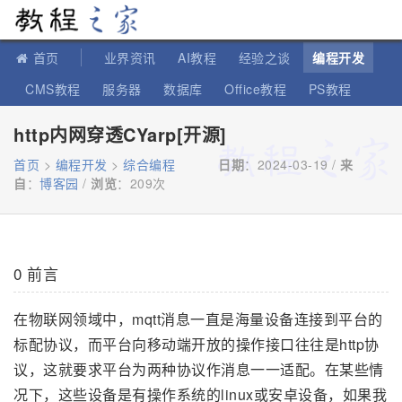
教程之家
首页
业界资讯
AI教程
经验之谈
编程开发
CMS教程
服务器
数据库
Office教程
PS教程
软件教程
IT知识
苹果教程
http内网穿透CYarp[开源]
首页
>
编程开发
>
综合编程
日期
：2024-03-19 /
来
自
：
博客园
/
浏览
：
209次
0 前言
在物联网领域中，mqtt消息一直是海量设备连接到平台的
标配协议，而平台向移动端开放的操作接口往往是http协
议，这就要求平台为两种协议作消息一一适配。在某些情
况下，这些设备是有操作系统的linux或安卓设备，如果我