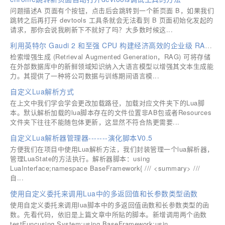
问题描述A 页面有个按钮，点击后会跳转到一个新页面 B，如果我们
跳转之后再打开 devtools 工具条就会无法看到 B 页面初始化发起的
请求，那你会说我刷新下不就好了吗？大多数时候这...
利用英特尔 Gaudi 2 和至强 CPU 构建经济高效的企业级 RAG 应用
检索增强生成 (Retrieval Augmented Generation，RAG) 可将存储
在外部数据库中的新鲜领域知识纳入大语言模型以增强其文本生成能
力。其提供了一种将公司数据与训练期间语言模...
自定义Lua解析方式
在上文中我们学会学会更改加载路径，加载对应文件夹下的Lua脚
本。默认解析加载的lua脚本存在的文件位置非AB包或者Resources
文件夹下往往不能随包体更新，这显然不符合热更需要...
自定义Lua解析器管理器-------演化脚本V0.5
方便我们在项目中使用Lua解析方法，我们封装管理一个lua解析器，
管理LuaState的方法执行。解析器脚本：using
LuaInterface;namespace BaseFramework{ /// <summary> ///
自...
使用自定义委托来调用Lua中的多返回值和长参数类型函数
使用自定义委托来调用lua脚本中的多返回值函数和长参数类型的函
数。先看代码，依旧是上篇文章中所贴的脚本。新增调用两个函数
testFuncusing System;using BaseFramework;usin...