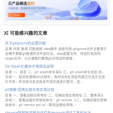
可能感兴趣的文章
关于gitignore的设置问题
目录 作用 使用 匹配规则 idea插件 总结作用.gitignore文件主要用于
忽略不需要git管理的文件如日志、idea配置文件、项目打包后的
target文件，以方便我们使用git对项目的管理...
Git Stash贮藏命令使用及说明
目录 一、前言 二、git stash命令演示 三、git stash命令总结 四、
总结一、前言在使用Git过程中，有时当你在项目的其它分支正在进
行开发，并且该分支还尚未开发完成进行提交，这...
git查看/切换远程仓库实现过程
目录 一、查看远程仓库地址 二、切换远程仓库地址 三、整体演示
总结一、查看远程仓库地址命令：git remote -v二、切换远程仓库地
址命令：git remote set-url <新的远程仓库地...
chrome跳转新页面自动打开devtools调试工具的方法