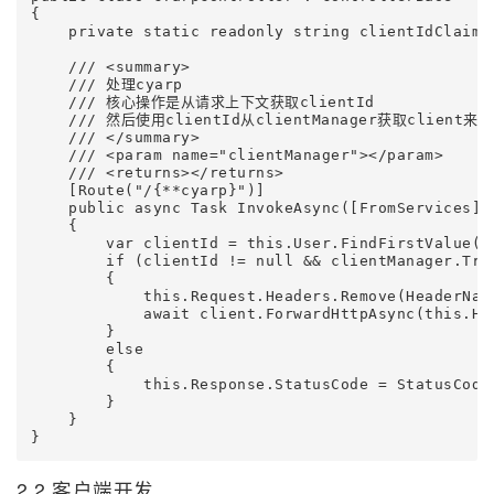
{ 

    private static readonly string clientIdClaimTy
    /// <summary>

    /// 处理cyarp

    /// 核心操作是从请求上下文获取clientId

    /// 然后使用clientId从clientManager获取client来转发
    /// </summary>

    /// <param name="clientManager"></param>

    /// <returns></returns>

    [Route("/{**cyarp}")]

    public async Task InvokeAsync([FromServices] I
    {

        var clientId = this.User.FindFirstValue(cl
        if (clientId != null && clientManager.Try
        {

            this.Request.Headers.Remove(HeaderName
            await client.ForwardHttpAsync(this.Htt
        }

        else

        {

            this.Response.StatusCode = StatusCodes
        }

    }

2.2 客户端开发