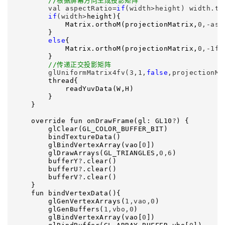
//
根据屏幕方向生成投影矩阵
        val aspectRatio=
if
(width>height) width.to
if
(width>
height){

            Matrix.orthoM(projectionMatrix,
0,-asp
        }

else
{

            Matrix.orthoM(projectionMatrix,
0,-1f,
        }

//
传递正交投影矩阵
        glUniformMatrix4fv(3,1,
false
,projectionMa
        thread{

            readYuvData(W,H)

        }

    }

    override fun onDrawFrame(gl: GL10
?
) {

        glClear(GL_COLOR_BUFFER_BIT)

        bindTextureData()

        glBindVertexArray(vao[
0
])

        glDrawArrays(GL_TRIANGLES,
0,6
)

        bufferY
?
.clear()

        bufferU
?
.clear()

        bufferV
?
.clear()

    }

    fun bindVertexData(){

        glGenVertexArrays(
1,vao,0
)

        glGenBuffers(
1,vbo,0
)

        glBindVertexArray(vao[
0
])
