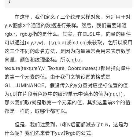
}
在这里，我们定义了三个纹理采样对象，分别用于对
yuv图像3个通道的数据进行采样。然后，我们需要知道
rgb.r，rgb.g指的是什么。其实，在GLSL中，向量的组件
可以通过{x,y,z,w}，{r,g,b,a}或{s,t,r,q}来获取，之所以采用
这三个不同的命名方法，是因为向量通常会用来表示数学
向量，颜色和纹理坐标。所以rgb.r，
texture(textureY,v_Texture_Coordinates).r都是指向量中
的第一个元素的值。由于我们之前设置的格式是
GL_LUMINANCE，假设传入的y分量对应坐标位置的值
为r,则在片段着色器中的纹理单元中读出的值为(r,r,r,1)，
那么我们取r就是取第一个元素的值，其实这里前3个的值
都是一样的，取哪个都可以。
但是，我们注意到，u和v后面都减去了0.5，这是为
什么呢？我们先来看下yuv转rgb的公式：