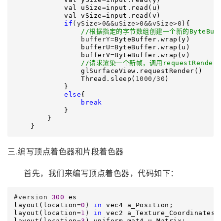
            val uSize
=
input.read(u)

            val vSize
=
input.read(v)

if
(ySize>0&&uSize>0&&vSize>0
){

//
根据指定的字节数组创建一个新的ByteBuf
                bufferY=
ByteBuffer.wrap(y)

                bufferU
=
ByteBuffer.wrap(u)

                bufferV
=
ByteBuffer.wrap(v)

//
请求渲染一个新帧，调用requestRender
                glSurfaceView.requestRender()

                Thread.sleep(
1000/30
)

            }

else
{

break
            }

        }

    }
三.编写顶点着色器和片段着色器
首先，我们来编写顶点着色器，代码如下：
#version 
300
 es

layout(location
=
0
) 
in
 vec4 a_Position;

layout(location
=
1
) 
in
 vec2 a_Texture_Coordinates;

layout(location
=
3