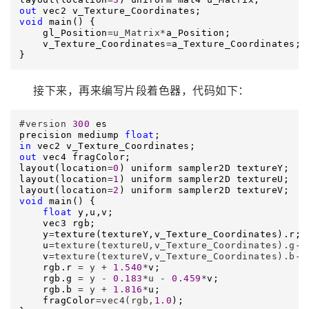
out
void
 main() {

    gl_Position
=u_Matrix*
a_Position;

    v_Texture_Coordinates
=
a_Texture_Coordinates;

}
接下来，再来编写片段着色器，代码如下：
#version 
300
 es

precision mediump 
float
in
out
 vec4 fragColor;

layout(location
=
0
) uniform sampler2D textureY;

layout(location
=
1
) uniform sampler2D textureU;

layout(location
=
2
void
 main() {

float
 y,u,v;

    vec3 rgb;

    y
=
texture(textureY,v_Texture_Coordinates).r;

    u
=texture(textureU,v_Texture_Coordinates).g-
0
    v
=texture(textureV,v_Texture_Coordinates).b-
0
    rgb.r 
= y + 
1.540
*
v;

    rgb.g 
= y - 
0.183
*u - 
0.459
*
v;

    rgb.b 
= y + 
1.816
*
u;

    fragColor
=vec4(rgb,
1.0
);
