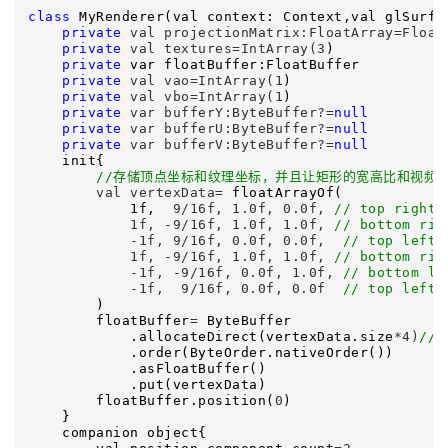
class
 MyRenderer(val context: Context,val glSurfa
private
 val projectionMatrix:FloatArray=Float
private
 val textures=IntArray(3
)

private
 var floatBuffer:FloatBuffer

private
 val vao=IntArray(1
)

private
 val vbo=IntArray(1
)

private
 var bufferY:ByteBuffer?=
null
private
 var bufferU:ByteBuffer?=
null
private
 var bufferV:ByteBuffer?=
null
    init{

//
存储顶点坐标和纹理坐标，并且让矩形的宽高比和视频像
        val vertexData=
 floatArrayOf(

            1f,  
9/16f, 1.0f, 0.0f, 
//
 top right
            1f, -9/16f, 1.0f, 1.0f, 
//
 bottom rig
            -1f, 9/16f, 0.0f, 0.0f,  
//
 top left
            1f, -9/16f, 1.0f, 1.0f, 
//
 bottom rig
            -1f, -9/16f, 0.0f, 1.0f, 
//
 bottom le
            -1f,  9/16f, 0.0f, 0.0f  
//
 top left
        )

        floatBuffer
=
 ByteBuffer

            .allocateDirect(vertexData.size
*4)
//
            .order(ByteOrder.nativeOrder())

            .asFloatBuffer()

            .put(vertexData)

        floatBuffer.position(
0
)

    }

    companion object{
