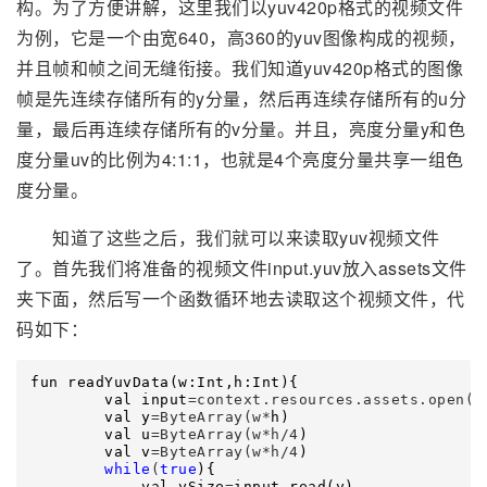
构。为了方便讲解，这里我们以yuv420p格式的视频文件
为例，它是一个由宽640，高360的yuv图像构成的视频，
并且帧和帧之间无缝衔接。我们知道yuv420p格式的图像
帧是先连续存储所有的y分量，然后再连续存储所有的u分
量，最后再连续存储所有的v分量。并且，亮度分量y和色
度分量uv的比例为4:1:1，也就是4个亮度分量共享一组色
度分量。
知道了这些之后，我们就可以来读取yuv视频文件
了。首先我们将准备的视频文件input.yuv放入assets文件
夹下面，然后写一个函数循环地去读取这个视频文件，代
码如下：
fun readYuvData(w:Int,h:Int){

        val input
=context.resources.assets.open("
        val y
=ByteArray(w*
h)

        val u
=ByteArray(w*h/4
)

        val v
=ByteArray(w*h/4
)

while
(
true
){

            val ySize
=
input.read(y)
