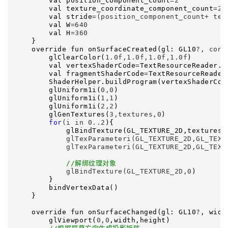
        val position_component_count
=2
        val texture_coordinate_component_count
=2
        val stride
=(position_component_count+ tex
        val W
=640
        val H
=360
    }

    override fun onSurfaceCreated(gl: GL10
?, conf
        glClearColor(
1.0f,1.0f,1.0f,1.0f
)

        val vertexShaderCode
=
TextResourceReader.r
        val fragmentShaderCode
=
TextResourceReader
        ShaderHelper.buildProgram(vertexShaderCode
        glUniform1i(
0,0
)

        glUniform1i(
1,1
)

        glUniform1i(
2,2
)

        glGenTextures(
3,textures,0
)

for
(i in 0..2
){

            glBindTexture(GL_TEXTURE_2D,textures[
            glTexParameteri(GL_TEXTURE_2D,GL_TEXT
            glTexParameteri(GL_TEXTURE_2D,GL_TEXT
//
解绑纹理对象
            glBindTexture(GL_TEXTURE_2D,0
)

        }

        bindVertexData()

    }

    override fun onSurfaceChanged(gl: GL10
?
, widt
        glViewport(
0,0
,width,height)
