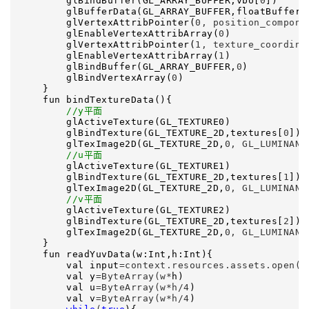
        glBindBuffer(GL_ARRAY_BUFFER,vbo[
0
])

        glBufferData(GL_ARRAY_BUFFER,floatBuffer.
        glVertexAttribPointer(
0, position_compone
        glEnableVertexAttribArray(
0
)

        glVertexAttribPointer(
1, texture_coordina
        glEnableVertexAttribArray(
1
)

        glBindBuffer(GL_ARRAY_BUFFER,
0
)

        glBindVertexArray(
0
)

    }

    fun bindTextureData(){

//
y平面
        glActiveTexture(GL_TEXTURE0)

        glBindTexture(GL_TEXTURE_2D,textures[
0
])

        glTexImage2D(GL_TEXTURE_2D,
0, GL_LUMINANC
//
u平面
        glActiveTexture(GL_TEXTURE1)

        glBindTexture(GL_TEXTURE_2D,textures[
1
])

        glTexImage2D(GL_TEXTURE_2D,
0, GL_LUMINANC
//
v平面
        glActiveTexture(GL_TEXTURE2)

        glBindTexture(GL_TEXTURE_2D,textures[
2
])

        glTexImage2D(GL_TEXTURE_2D,
0, GL_LUMINANC
    }

    fun readYuvData(w:Int,h:Int){

        val input
=context.resources.assets.open("
        val y
=ByteArray(w*
h)

        val u
=ByteArray(w*h/4
)

        val v
=ByteArray(w*h/4
)
