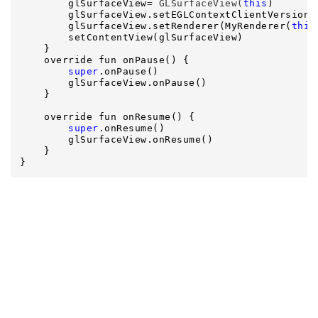
        glSurfaceView
= GLSurfaceView(
this
)

        glSurfaceView.setEGLContextClientVersion(
        glSurfaceView.setRenderer(MyRenderer(
this
        setContentView(glSurfaceView)

    }

    override fun onPause() {

super
.onPause()

        glSurfaceView.onPause()

    }

    override fun onResume() {

super
.onResume()

        glSurfaceView.onResume()

    }

}