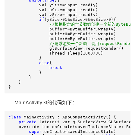
while
(
true
){

            val ySize
=
input.read(y)

            val uSize
=
input.read(u)

            val vSize
=
input.read(v)

if
(ySize>0&&uSize>0&&vSize>0
){

//
根据指定的字节数组创建一个新的ByteBuf
                bufferY=
ByteBuffer.wrap(y)

                bufferU
=
ByteBuffer.wrap(u)

                bufferV
=
ByteBuffer.wrap(v)

//
请求渲染一个新帧，调用requestRender
                glSurfaceView.requestRender()

                Thread.sleep(
1000/30
)

            }

else
{

break
            }

        }

    }

}
MainActivity.kt的代码如下：
class
 MainActivity : AppCompatActivity() {

private
 lateinit var glSurfaceView:GLSurfaceVi
    override fun onCreate(savedInstanceState: Bun
super
.onCreate(savedInstanceState)
