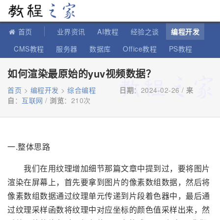
教程之家
首页
业界资讯
AI教程
经验之谈
编程开发
CMS教程
服务器
数据库
Office教程
PS教程
软件教程
IT知识
苹果教程
如何渲染最原始的yuv视频数据？
首页
>
编程开发
>
综合编程
日期
：2024-02-26 /
来
自
：
互联网
/
浏览
：
210次
一.整体思路
我们在用纹理增加细节那篇文章中提到过，要将图片
渲染在屏幕上，首先要拿到图片的像素数组数据，然后将
像素数组数据通过纹理单元传递到片段着色器中，最后通
过纹理采样函数将纹理中对应坐标的颜色值采样出来，然