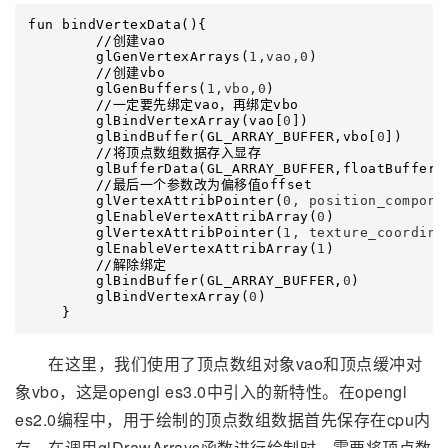
fun bindVertexData(){

　　　　　//创建vao

        glGenVertexArrays(
1,vao,0
)

　　　　　//创建vbo

        glGenBuffers(
1,vbo,0
)

　　　　　//一定要先绑定vao，再绑定vbo

        glBindVertexArray(vao[
0
])

        glBindBuffer(GL_ARRAY_BUFFER,vbo[
0
])

　　　　　//将顶点数组数据存入显存

        glBufferData(GL_ARRAY_BUFFER,floatBuffer.
　　　　　//最后一个参数改为偏移值offset

        glVertexAttribPointer(
0, position_compone
        glEnableVertexAttribArray(
0
)

        glVertexAttribPointer(
1, texture_coordina
        glEnableVertexAttribArray(
1
)

　　　　　//解除绑定

        glBindBuffer(GL_ARRAY_BUFFER,
0
)

        glBindVertexArray(
0
)

    }
在这里，我们使用了顶点数组对象vao和顶点缓冲对
象vbo，这是opengl es3.0中引入的新特性。在opengl
es2.0编程中，用于绘制的顶点数组数据首先保存在cpu内
存，在调用glDrawArrays函数进行绘制时，需要将顶点数