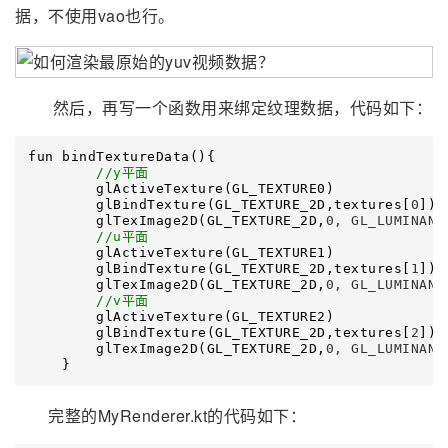
据，不使用vao也行。
然后，再写一个函数用来绑定纹理数据，代码如下：
fun bindTextureData(){

//
y平面
        glActiveTexture(GL_TEXTURE0)

        glBindTexture(GL_TEXTURE_2D,textures[
0
])

        glTexImage2D(GL_TEXTURE_2D,
0, GL_LUMINANC
//
u平面
        glActiveTexture(GL_TEXTURE1)

        glBindTexture(GL_TEXTURE_2D,textures[
1
])

        glTexImage2D(GL_TEXTURE_2D,
0, GL_LUMINANC
//
v平面
        glActiveTexture(GL_TEXTURE2)

        glBindTexture(GL_TEXTURE_2D,textures[
2
])

        glTexImage2D(GL_TEXTURE_2D,
0, GL_LUMINANC
    }
完整的MyRenderer.kt的代码如下：