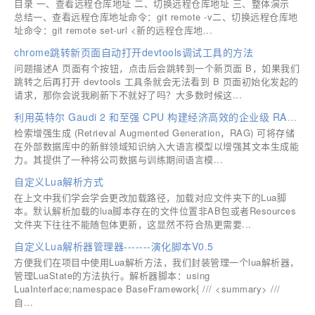
目录 一、查看远程仓库地址 二、切换远程仓库地址 三、整体演示
总结一、查看远程仓库地址命令：git remote -v二、切换远程仓库地
址命令：git remote set-url <新的远程仓库地...
chrome跳转新页面自动打开devtools调试工具的方法
问题描述A 页面有个按钮，点击后会跳转到一个新页面 B，如果我们
跳转之后再打开 devtools 工具条就会无法看到 B 页面初始化发起的
请求，那你会说我刷新下不就好了吗？大多数时候这...
利用英特尔 Gaudi 2 和至强 CPU 构建经济高效的企业级 RAG 应用
检索增强生成 (Retrieval Augmented Generation，RAG) 可将存储
在外部数据库中的新鲜领域知识纳入大语言模型以增强其文本生成能
力。其提供了一种将公司数据与训练期间语言模...
自定义Lua解析方式
在上文中我们学会学会更改加载路径，加载对应文件夹下的Lua脚
本。默认解析加载的lua脚本存在的文件位置非AB包或者Resources
文件夹下往往不能随包体更新，这显然不符合热更需要...
自定义Lua解析器管理器-------演化脚本V0.5
方便我们在项目中使用Lua解析方法，我们封装管理一个lua解析器，
管理LuaState的方法执行。解析器脚本：using
LuaInterface;namespace BaseFramework{ /// <summary> ///
自...