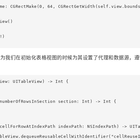
me: CGRectMake(0, 64, CGRectGetWidth(self.view.bounds
ew()

)   

因为我们在初始化表格视图的时候为其设置了代理和数据源，遵
iew: UITableView) -> Int {

numberOfRowsInSection section: Int) -> Int {

cellForRowAtIndexPath indexPath: NSIndexPath) -> UITa
bleView.dequeueReusableCellWithIdentifier("cellReuseI