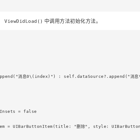
在
中调用方法初始化方法。
ViewDidLoad()
append("消息0\(index)") : self.dataSource?.append("消息\
Insets = false

em = UIBarButtonItem(title: "删除", style: UIBarButton