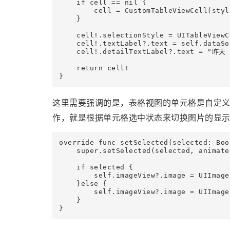
    if cell == nil {

        cell = CustomTableViewCell(styl
    }

    cell!.selectionStyle = UITableViewC
    cell!.textLabel?.text = self.dataSo
    cell!.detailTextLabel?.text = "昨天 1
    return cell!

}
这里需要强调的是，表格视图的单元格是自定
作，就是根据单元格选中状态来切换图片的显
override func setSelected(selected: Boo
    super.setSelected(selected, animate
    if selected {

        self.imageView?.image = UIImage
    }else {

        self.imageView?.image = UIImage
    }

}