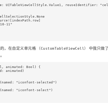
e: UITableViewCellStyle.Value1, reuseIdentifier: "cel
ellSelectionStyle.None

urce![indexPath.row]

0-11"

义的，在自定义单元格
中我只做
（CustomTableViewCell）
示。
l, animated: Bool) {

d: animated)

(named: "iconfont-selected")

(named: "iconfont-select")
