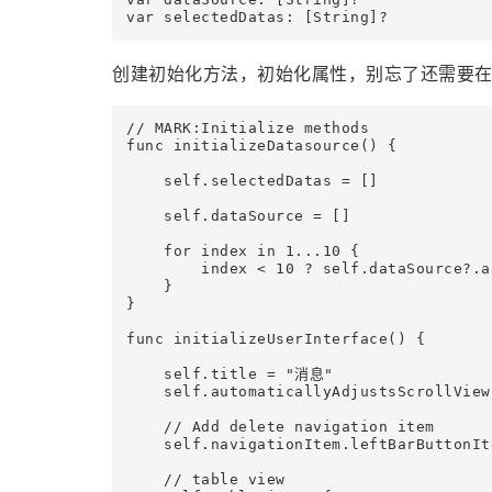
var selectedDatas: [String]?
创建初始化方法，初始化属性，别忘了还需要
// MARK:Initialize methods

func initializeDatasource() {

    self.selectedDatas = []

    self.dataSource = []

    for index in 1...10 {

        index < 10 ? self.dataSource?.
    }

}

func initializeUserInterface() {

    self.title = "消息"

    self.automaticallyAdjustsScrollView
    // Add delete navigation item

    self.navigationItem.leftBarButtonIt
    // table view
