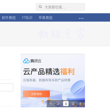
软件教程
IT知识
苹果教程
1
2
3
4
5