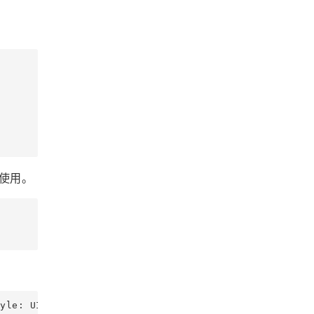
使用。
e: UIAlertControllerStyle.Alert)
