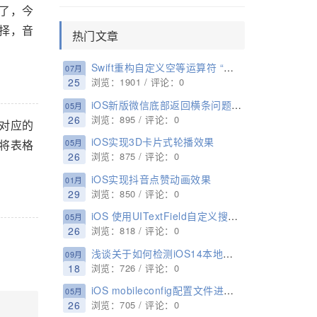
了，今
择，音
热门文章
Swift重构自定义空等运算符 “？？=” 实例
07月
25
浏览：1901 / 评论：0
iOS新版微信底部返回横条问题的解决
05月
26
浏览：895 / 评论：0
对应的
iOS实现3D卡片式轮播效果
将表格
05月
26
浏览：875 / 评论：0
iOS实现抖音点赞动画效果
01月
29
浏览：850 / 评论：0
iOS 使用UITextField自定义搜索框 实现用户输入完之后“实时搜索”功能
05月
26
浏览：818 / 评论：0
浅谈关于如何检测iOS14本地网络权限的一些思路
09月
18
浏览：726 / 评论：0
iOS mobileconfig配置文件进行签名的配置方法
05月
26
浏览：705 / 评论：0