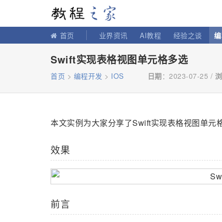
教程之家
首页
业界资讯
AI教程
经验之谈
编
Swift实现表格视图单元格多选
首页
>
编程开发
>
IOS
日期
：2023-07-25 /
浏
本文实例为大家分享了Swift实现表格视图单
效果
前言