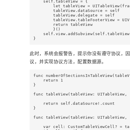
    self.tableView = {

        let tableView = UITableView(fra
        tableView.dataSource = self

        tableView.delegate = self

        tableView.tableFooterView = UIVi
        return tableView

        }()

    self.view.addSubview(self.tableView!
}
此时，系统会报警告，提示你没有遵守协议，
议，并实现协议方法，配置数据源。
func numberOfSectionsInTableView(tableV
    return 1

}

func tableView(tableView: UITableView, 
    return self.dataSource!.count

}

func tableView(tableView: UITableView, 
    var cell: CustomTableViewCell? = ta