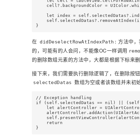
    let cell = tableView.cellForRowAtIn
    cell?.backgroundColor = UIColor.whi
    let index = self.selectedDatas?.ind
    self.selectedDatas?.removeAtIndex(in
}
在
方法中，
didDeselectRowAtIndexPath:
的，可能有的人会问，不能像OC一样调用
rem
的删除数组元素的方法中，大都是根据下标来
接下来，我们需要执行删除逻辑了，在删除按
数组为空或者该数组并未初
selectedDatas
// Exception handling

if (self.selectedDatas == nil) || (self
    let alertController = UIAlertCont
    alertController.addAction(UIAlertAc
    self.presentViewController(alertCon
    return

}